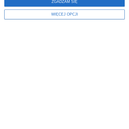
TURKUSOWY
ZGADZAM SIĘ
Kolor ścian
Kolorystyka mebli
WIĘCEJ OPCJI
BIAŁY
BIAŁY
Kształt lustra
Meble łazienkowe
ELIPSA
SZAFKA WISZĄCA
Odcień płytek
Okna
JASNE
ROLETY
Oświetlenie
Podłoga
LAMPY WISZĄCE
PŁYTKI
Prysznic
Rodzaj łazienki
DRZWI WAHADŁOWE
W BLOKU
W MIESZKANIU
Ściany
Styl
FARBA
NOWOCZESNY
LUSTRO