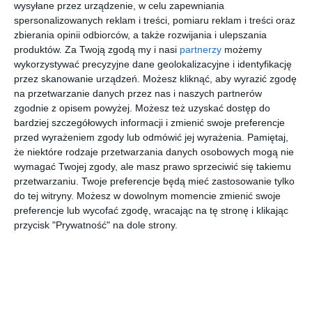
wysyłane przez urządzenie, w celu zapewniania
INSPIRACJA
spersonalizowanych reklam i treści, pomiaru reklam i treści oraz
Łazienka w jasnej
zbierania opinii odbiorców, a także rozwijania i ulepszania
odsłonie z oknem oraz
produktów.
Za Twoją zgodą my i nasi
partnerzy
możemy
wykorzystywać precyzyjne dane geolokalizacyjne i identyfikację
szafką wiszącą
przez skanowanie urządzeń. Możesz kliknąć, aby wyrazić zgodę
na przetwarzanie danych przez nas i naszych partnerów
zgodnie z opisem powyżej. Możesz też uzyskać dostęp do
bardziej szczegółowych informacji i zmienić swoje preferencje
Aranżacja łazienki w jasnej odsłonie z oknem oraz szafką
przed wyrażeniem zgody lub odmówić jej wyrażenia.
Pamiętaj,
wiszącą.
że niektóre rodzaje przetwarzania danych osobowych mogą nie
wymagać Twojej zgody, ale masz prawo sprzeciwić się takiemu
AUTOR:
GADOM PROJEKT
przetwarzaniu. Twoje preferencje będą mieć zastosowanie tylko
do tej witryny. Możesz w dowolnym momencie zmienić swoje
DODAJ DO ULUBIONYCH
preferencje lub wycofać zgodę, wracając na tę stronę i klikając
przycisk "Prywatność" na dole strony.
UDOSTĘPNIJ
Pozostałe zdjęcia w projekcie:
Projekt mieszkania