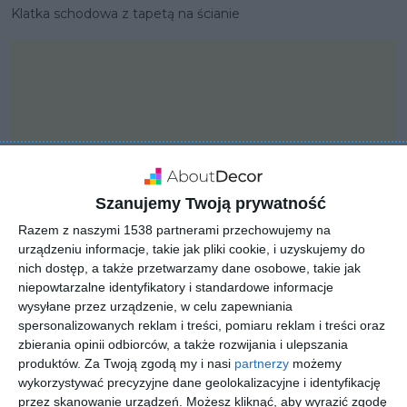
Klatka schodowa z tapetą na ścianie
Szanujemy Twoją prywatność
Razem z naszymi 1538 partnerami przechowujemy na
urządzeniu informacje, takie jak pliki cookie, i uzyskujemy do
nich dostęp, a także przetwarzamy dane osobowe, takie jak
niepowtarzalne identyfikatory i standardowe informacje
wysyłane przez urządzenie, w celu zapewniania
PROJEKT
spersonalizowanych reklam i treści, pomiaru reklam i treści oraz
Projekt mieszkania
zbierania opinii odbiorców, a także rozwijania i ulepszania
produktów.
Za Twoją zgodą my i nasi
partnerzy
możemy
wykorzystywać precyzyjne dane geolokalizacyjne i identyfikację
przez skanowanie urządzeń. Możesz kliknąć, aby wyrazić zgodę