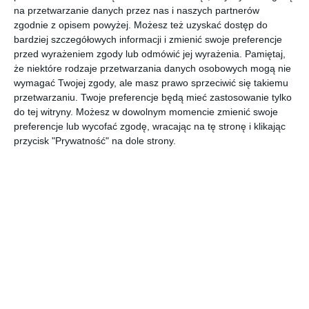
Aranżacja projektu mieszkania.
na przetwarzanie danych przez nas i naszych partnerów
POKAŻ WIĘCEJ
zgodnie z opisem powyżej. Możesz też uzyskać dostęp do
bardziej szczegółowych informacji i zmienić swoje preferencje
AUTOR:
GADOM PROJEKT
przed wyrażeniem zgody lub odmówić jej wyrażenia.
Pamiętaj,
że niektóre rodzaje przetwarzania danych osobowych mogą nie
Kategoria projektu
wymagać Twojej zgody, ale masz prawo sprzeciwić się takiemu
Mieszkanie
przetwarzaniu. Twoje preferencje będą mieć zastosowanie tylko
do tej witryny. Możesz w dowolnym momencie zmienić swoje
UDOSTĘPNIJ
DODAJ DO ULUBIONYCH
preferencje lub wycofać zgodę, wracając na tę stronę i klikając
przycisk "Prywatność" na dole strony.
Pozostałe zdjęcia w projekcie:
Projekt mieszkania