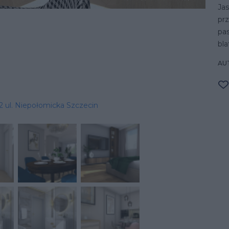
Jas
prz
pa
bla
AU
 ul. Niepołomicka Szczecin