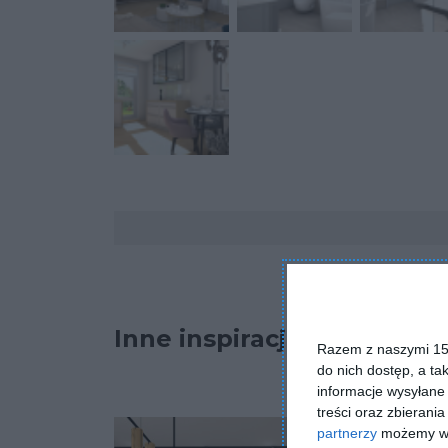
Komentarze
Inne inspiracje
Razem z naszymi 153
do nich dostęp, a ta
informacje wysyłane 
treści oraz zbierania
partnerzy
możemy wyk