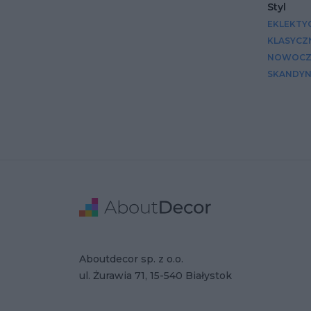
Styl
EKLEKTY
KLASYCZ
NOWOCZ
SKANDYN
Stopka
Adres
Dane Firmy
Aboutdecor sp. z o.o.
ul. Żurawia 71, 15-540 Białystok