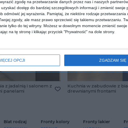
 wyrazić zgodę na przetwarzanie danych przez nas i naszych partneró
uzyskać dostęp do bardziej szczegółowych informacji i zmienić swoje 
b odmówić jej wyrażenia.
Pamiętaj, że niektóre rodzaje przetwarzani
ojej zgody, ale masz prawo sprzeciwić się takiemu przetwarzaniu. Tw
nie tylko do tej witryny. Możesz w dowolnym momencie zmienić swoje 
jąc na tę stronę i klikając przycisk "Prywatność" na dole strony.
IĘCEJ OPCJI
ZGADZAM SIĘ
a z jadalnią i salonem z
Kuchnia w zabudowie z bia
mi panelami
drewnianymi frontami
lubionych
Dodaj do ulubionych
Blat rodzaj
Fronty kolory
Fronty lakier
F