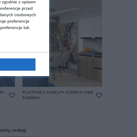
w zgodnie z opisem
preferencje przed
a danych osobowych
oje preferencje
preferencje lub
ło-
Kuchnia z szarym szkłem nad
blatem
Dodaj do ulubionych
Dodaj do ulubio
ronty rodzaj