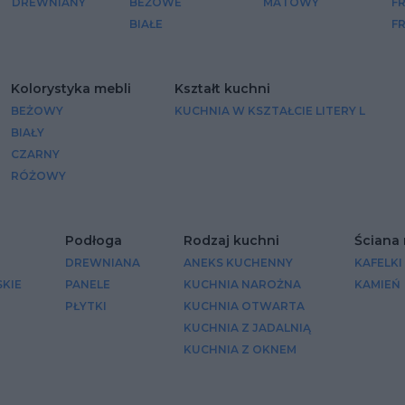
DREWNIANY
BEŻOWE
MATOWY
F
BIAŁE
F
Kolorystyka mebli
Kształt kuchni
BEŻOWY
KUCHNIA W KSZTAŁCIE LITERY L
BIAŁY
CZARNY
RÓŻOWY
Podłoga
Rodzaj kuchni
Ściana
DREWNIANA
ANEKS KUCHENNY
KAFELKI
KIE
PANELE
KUCHNIA NAROŻNA
KAMIEŃ
PŁYTKI
KUCHNIA OTWARTA
KUCHNIA Z JADALNIĄ
KUCHNIA Z OKNEM