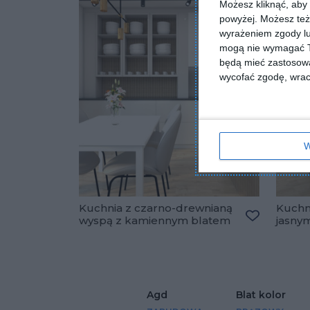
Możesz kliknąć, aby
powyżej. Możesz też 
wyrażeniem zgody lu
mogą nie wymagać Tw
będą mieć zastosowa
wycofać zgodę, wraca
W
Kuchnia z czarno-drewnianą
Kuchni
wyspą z kamiennym blatem
jasny
Dodaj do u
Agd
Blat kolor