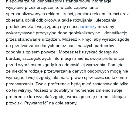
niepowtarzalne identyfikatory i standardowe informacje
wysyłane przez urządzenie, w celu zapewniania
AUTOR:
JN Studio Joanna Nawrocka
spersonalizowanych reklam i treści, pomiaru reklam i treści oraz
zbierania opinii odbiorców, a także rozwijania i ulepszania
DODAJ DO ULUBIONYCH
produktów.
Za Twoją zgodą my i nasi
partnerzy
możemy
wykorzystywać precyzyjne dane geolokalizacyjne i identyfikację
UDOSTĘPNIJ
przez skanowanie urządzeń. Możesz kliknąć, aby wyrazić zgodę
na przetwarzanie danych przez nas i naszych partnerów
Pozostałe zdjęcia w projekcie:
Nowoczesny projekt
zgodnie z opisem powyżej. Możesz też uzyskać dostęp do
piętrowego domu
bardziej szczegółowych informacji i zmienić swoje preferencje
przed wyrażeniem zgody lub odmówić jej wyrażenia.
Pamiętaj,
że niektóre rodzaje przetwarzania danych osobowych mogą nie
wymagać Twojej zgody, ale masz prawo sprzeciwić się takiemu
przetwarzaniu. Twoje preferencje będą mieć zastosowanie tylko
do tej witryny. Możesz w dowolnym momencie zmienić swoje
preferencje lub wycofać zgodę, wracając na tę stronę i klikając
przycisk "Prywatność" na dole strony.