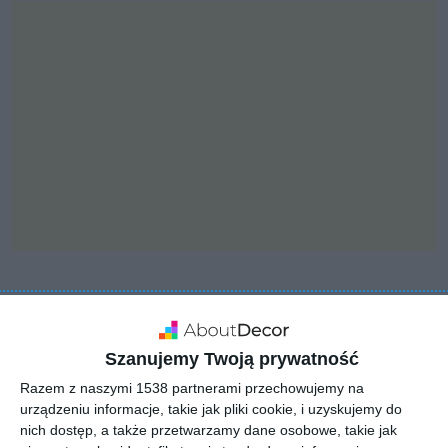
INSPIRACJA
Łazienka z prysznicem
Szanujemy Twoją prywatność
oraz odpływem liniowym
Razem z naszymi 1538 partnerami przechowujemy na
urządzeniu informacje, takie jak pliki cookie, i uzyskujemy do
nich dostęp, a także przetwarzamy dane osobowe, takie jak
Aranżacja łazienki z prysznicem oraz odpływem liniowym.