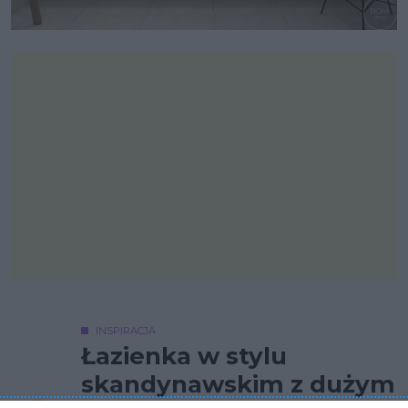
INSPIRACJA
Łazienka w stylu
skandynawskim z dużym