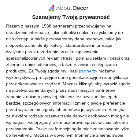
prostokątnym lustrem
oraz małym oknem
Szanujemy Twoją prywatność
Razem z naszymi 1538 partnerami przechowujemy na
urządzeniu informacje, takie jak pliki cookie, i uzyskujemy do
Projekt łazienki w stylu skandynawskim z dużym
nich dostęp, a także przetwarzamy dane osobowe, takie jak
prostokątnym lustrem oraz małym oknem.
niepowtarzalne identyfikatory i standardowe informacje
wysyłane przez urządzenie, w celu zapewniania
AUTOR:
DomiDesign Studio
spersonalizowanych reklam i treści, pomiaru reklam i treści oraz
zbierania opinii odbiorców, a także rozwijania i ulepszania
DODAJ DO ULUBIONYCH
produktów.
Za Twoją zgodą my i nasi
partnerzy
możemy
wykorzystywać precyzyjne dane geolokalizacyjne i identyfikację
UDOSTĘPNIJ
przez skanowanie urządzeń. Możesz kliknąć, aby wyrazić zgodę
na przetwarzanie danych przez nas i naszych partnerów
Pozostałe zdjęcia w projekcie:
Projekt JAPAN
zgodnie z opisem powyżej. Możesz też uzyskać dostęp do
bardziej szczegółowych informacji i zmienić swoje preferencje
przed wyrażeniem zgody lub odmówić jej wyrażenia.
Pamiętaj,
że niektóre rodzaje przetwarzania danych osobowych mogą nie
wymagać Twojej zgody, ale masz prawo sprzeciwić się takiemu
przetwarzaniu. Twoje preferencje będą mieć zastosowanie tylko
do tej witryny. Możesz w dowolnym momencie zmienić swoje