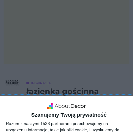
INSPIRACJA
łazienka gościnna
.....
Szanujemy Twoją prywatność
Razem z naszymi 1538 partnerami przechowujemy na
AUTOR:
Grafika i projekt aranżacja wnętrz
urządzeniu informacje, takie jak pliki cookie, i uzyskujemy do