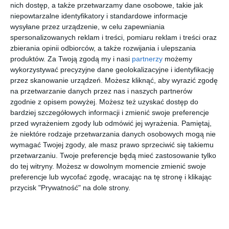
nich dostęp, a także przetwarzamy dane osobowe, takie jak
DODAJ DO ULUBIONYCH
niepowtarzalne identyfikatory i standardowe informacje
wysyłane przez urządzenie, w celu zapewniania
UDOSTĘPNIJ
spersonalizowanych reklam i treści, pomiaru reklam i treści oraz
zbierania opinii odbiorców, a także rozwijania i ulepszania
Pozostałe zdjęcia w projekcie:
dom 200m2 "romans
produktów.
Za Twoją zgodą my i nasi
partnerzy
możemy
hiszpańsko duński"
wykorzystywać precyzyjne dane geolokalizacyjne i identyfikację
przez skanowanie urządzeń. Możesz kliknąć, aby wyrazić zgodę
na przetwarzanie danych przez nas i naszych partnerów
zgodnie z opisem powyżej. Możesz też uzyskać dostęp do
bardziej szczegółowych informacji i zmienić swoje preferencje
przed wyrażeniem zgody lub odmówić jej wyrażenia.
Pamiętaj,
że niektóre rodzaje przetwarzania danych osobowych mogą nie
wymagać Twojej zgody, ale masz prawo sprzeciwić się takiemu
przetwarzaniu. Twoje preferencje będą mieć zastosowanie tylko
do tej witryny. Możesz w dowolnym momencie zmienić swoje
preferencje lub wycofać zgodę, wracając na tę stronę i klikając
przycisk "Prywatność" na dole strony.