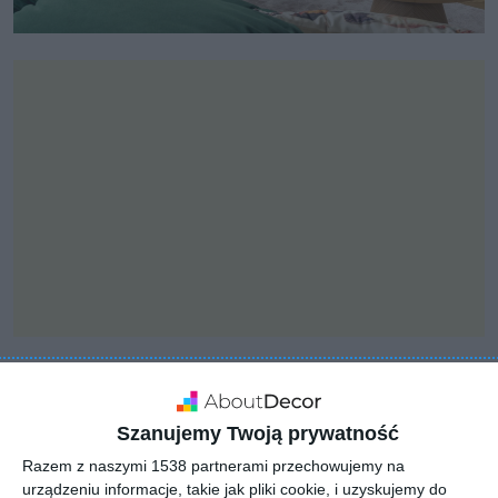
INSPIRACJA
Koktajl w dobrym smaku
Szanujemy Twoją prywatność
- realizacja Finch Studio
Razem z naszymi 1538 partnerami przechowujemy na
urządzeniu informacje, takie jak pliki cookie, i uzyskujemy do