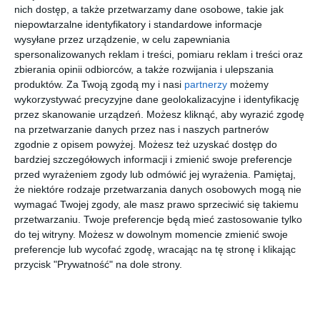
nich dostęp, a także przetwarzamy dane osobowe, takie jak
niepowtarzalne identyfikatory i standardowe informacje
Projekt wnętrza: Finch Studio - Magdalena Kwoczka, Iga
wysyłane przez urządzenie, w celu zapewniania
Koperska Zdjęcia i stylizacja: Aleksandra Dermont Więcej
spersonalizowanych reklam i treści, pomiaru reklam i treści oraz
informacji o pracowni znaleźć można na stronie
zbierania opinii odbiorców, a także rozwijania i ulepszania
https://finchstudio.pl/pl/
produktów.
Za Twoją zgodą my i nasi
partnerzy
możemy
wykorzystywać precyzyjne dane geolokalizacyjne i identyfikację
AUTOR:
Home Sweet Home PR
przez skanowanie urządzeń. Możesz kliknąć, aby wyrazić zgodę
na przetwarzanie danych przez nas i naszych partnerów
DODAJ DO ULUBIONYCH
zgodnie z opisem powyżej. Możesz też uzyskać dostęp do
bardziej szczegółowych informacji i zmienić swoje preferencje
UDOSTĘPNIJ
przed wyrażeniem zgody lub odmówić jej wyrażenia.
Pamiętaj,
że niektóre rodzaje przetwarzania danych osobowych mogą nie
Pozostałe zdjęcia w projekcie:
Koktajl w dobrym smaku -
wymagać Twojej zgody, ale masz prawo sprzeciwić się takiemu
realizacja Finch Studio
przetwarzaniu. Twoje preferencje będą mieć zastosowanie tylko
do tej witryny. Możesz w dowolnym momencie zmienić swoje
preferencje lub wycofać zgodę, wracając na tę stronę i klikając
przycisk "Prywatność" na dole strony.