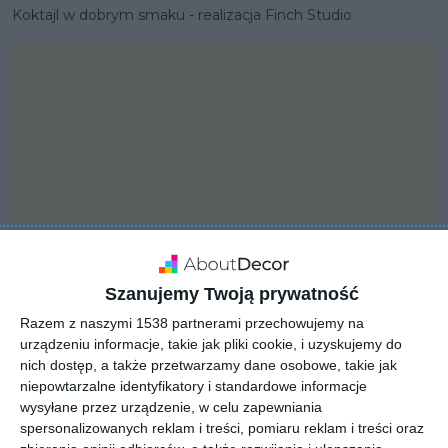
Koktajl w dobrym smaku - realizacja Finch Studio
Szanujemy Twoją prywatność
Razem z naszymi 1538 partnerami przechowujemy na
urządzeniu informacje, takie jak pliki cookie, i uzyskujemy do
PROJEKT
nich dostęp, a także przetwarzamy dane osobowe, takie jak
Koktajl w dobrym smaku
niepowtarzalne identyfikatory i standardowe informacje
- realizacja Finch Studio
wysyłane przez urządzenie, w celu zapewniania
spersonalizowanych reklam i treści, pomiaru reklam i treści oraz