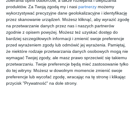
zbierania opinii odbiorców, a także rozwijania i ulepszania
produktów.
Za Twoją zgodą my i nasi
partnerzy
możemy
W tej szykownej przestrzeni główną rolę grają kolory. Ciepła
wykorzystywać precyzyjne dane geolokalizacyjne i identyfikację
zieleń, chłodniejszy turkus, ugier, złoto i kremowy beż. Dużo
przez skanowanie urządzeń. Możesz kliknąć, aby wyrazić zgodę
tu ciekawych
na przetwarzanie danych przez nas i naszych partnerów
POKAŻ WIĘCEJ
zgodnie z opisem powyżej. Możesz też uzyskać dostęp do
bardziej szczegółowych informacji i zmienić swoje preferencje
AUTOR:
Home Sweet Home PR
przed wyrażeniem zgody lub odmówić jej wyrażenia.
Pamiętaj,
że niektóre rodzaje przetwarzania danych osobowych mogą nie
Kategoria projektu
wymagać Twojej zgody, ale masz prawo sprzeciwić się takiemu
Mieszkanie
przetwarzaniu. Twoje preferencje będą mieć zastosowanie tylko
do tej witryny. Możesz w dowolnym momencie zmienić swoje
UDOSTĘPNIJ
DODAJ DO ULUBIONYCH
preferencje lub wycofać zgodę, wracając na tę stronę i klikając
przycisk "Prywatność" na dole strony.
Pozostałe zdjęcia w projekcie:
Koktajl w dobrym smaku -
realizacja Finch Studio