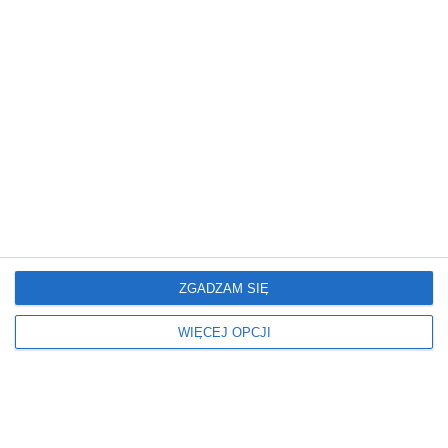
Inne projekty
ZGADZAM SIĘ
WIĘCEJ OPCJI
Mieszkanie
Mieszkanie
Glamour: Stwórz sypialnię
Elegancki salon z
marzeń.
nowoczesnym
wykończeniem