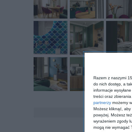
Razem z naszymi 153
do nich dostęp, a ta
informacje wysyłane 
treści oraz zbierania
partnerzy
możemy wyk
Możesz kliknąć, aby
Komentarze
powyżej. Możesz też 
wyrażeniem zgody lu
mogą nie wymagać Tw