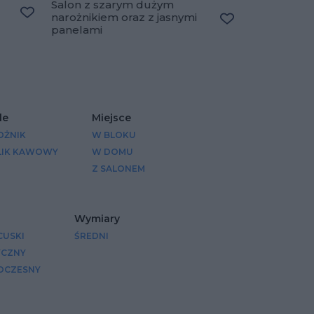
Salon z szarym dużym
narożnikiem oraz z jasnymi
Dodaj do ulubionych
panelami
Dodaj do ulubio
le
Miejsce
OŻNIK
W BLOKU
LIK KAWOWY
W DOMU
Z SALONEM
Wymiary
CUSKI
ŚREDNI
YCZNY
CZESNY