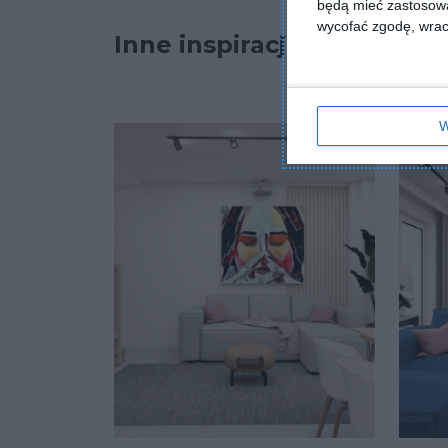
będą mieć zastosowa
wycofać zgodę, wraca
Inne inspiracje
W