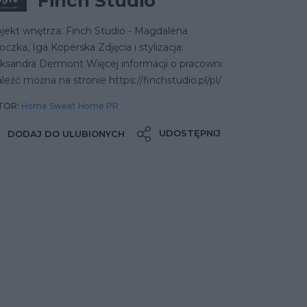
Finch Studio
jekt wnętrza: Finch Studio - Magdalena
czka, Iga Koperska Zdjęcia i stylizacja:
eksandra Dermont Więcej informacji o pracowni
leźć można na stronie https://finchstudio.pl/pl/
TOR:
Home Sweet Home PR
UDOSTĘPNIJ
DODAJ DO ULUBIONYCH