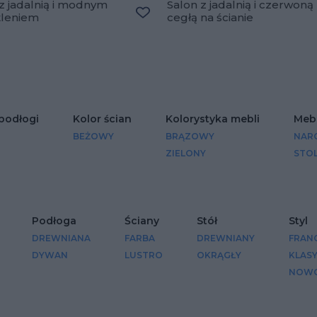
z jadalnią i modnym
Salon z jadalnią i czerwoną
tleniem
cegłą na ścianie
Dodaj do ulubionych
lubionych
 podłogi
Kolor ścian
Kolorystyka mebli
Meb
BEŻOWY
BRĄZOWY
NAR
ZIELONY
STO
Podłoga
Ściany
Stół
Styl
DREWNIANA
FARBA
DREWNIANY
FRAN
DYWAN
LUSTRO
OKRĄGŁY
KLAS
NOWO