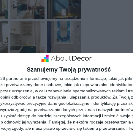
Szanujemy Twoją prywatność
8 partnerami przechowujemy na urządzeniu informacje, takie jak pliki 
kże przetwarzamy dane osobowe, takie jak niepowtarzalne identyfikato
przez urządzenie, w celu zapewniania spersonalizowanych reklam i tre
 opinii odbiorców, a także rozwijania i ulepszania produktów.
Za Twoją z
orzystywać precyzyjne dane geolokalizacyjne i identyfikację przez s
 wyrazić zgodę na przetwarzanie danych przez nas i naszych partneró
ZADAJ PYTANIE
uzyskać dostęp do bardziej szczegółowych informacji i zmienić swoje 
b odmówić jej wyrażenia.
Pamiętaj, że niektóre rodzaje przetwarzani
ojej zgody, ale masz prawo sprzeciwić się takiemu przetwarzaniu. Tw