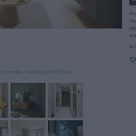
Pro
Kwo
Al
zna
AU
rym smaku - realizacja Finch Studio