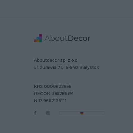
Stopka
Adres
Dane Firmy
Aboutdecor sp. z o.o.
ul. Żurawia 71, 15-540 Białystok
KRS 0000822858
REGON 385286191
NIP 9662136111