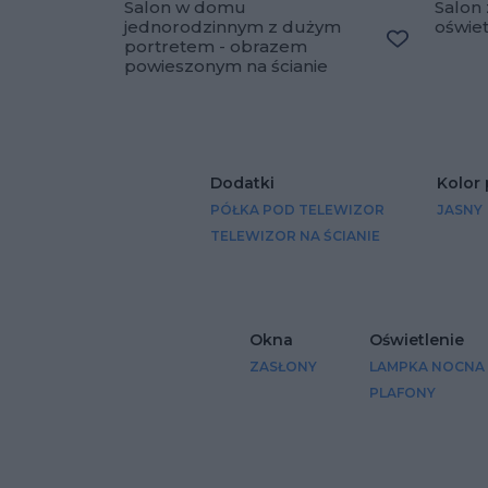
Salon w domu
Salon 
jednorodzinnym z dużym
oświe
portretem - obrazem
Dodaj do u
powieszonym na ścianie
Dodatki
Kolor
PÓŁKA POD TELEWIZOR
JASNY
TELEWIZOR NA ŚCIANIE
Okna
Oświetlenie
ZASŁONY
LAMPKA NOCNA
PLAFONY