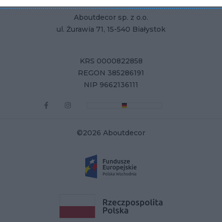
Aboutdecor sp. z o.o.
ul. Żurawia 71, 15-540 Białystok
KRS 0000822858
REGON 385286191
NIP 9662136111
©2026 Aboutdecor