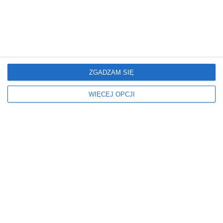
PROSTOKĄT
SZAFKA WISZĄCA
Odcień płytek
Oświetlenie
JASNE
LAMPY WISZĄCE
Podłoga
Prysznic
PŁYTKI
KABINY TYPU WALK-IN
ZGADZAM SIĘ
Rodzaj łazienki
Ściany
WIĘCEJ OPCJI
W BLOKU
FARBA
W MIESZKANIU
PŁYTKI
Styl
Umywalka kształt
NOWOCZESNY
PROSTOKĄTNA
Umywalka rodzaj
Wymiary
NABLATOWA
ŚREDNI
STOJĄCA
Wyposażenie łazienki
Z LUSTREM