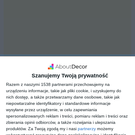
Szanujemy Twoją prywatność
Razem z naszymi 1538 partnerami przechowujemy na
INSPIRACJA
urządzeniu informacje, takie jak pliki cookie, i uzyskujemy do
Klasyczna łazienka w
nich dostęp, a także przetwarzamy dane osobowe, takie jak
niepowtarzalne identyfikatory i standardowe informacje
jasnych kolorach z
wysyłane przez urządzenie, w celu zapewniania
płytkami z firmy
spersonalizowanych reklam i treści, pomiaru reklam i treści oraz
zbierania opinii odbiorców, a także rozwijania i ulepszania
Ceramika Paradyż
produktów.
Za Twoją zgodą my i nasi
partnerzy
możemy
wykorzystywać precyzyjne dane geolokalizacyjne i identyfikację