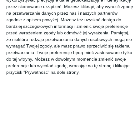
przez skanowanie urządzeń. Możesz kliknąć, aby wyrazić zgodę
na przetwarzanie danych przez nas i naszych partnerów
Aranżacja klasycznej łazienki w jasnych kolorach z płytkami z
zgodnie z opisem powyżej. Możesz też uzyskać dostęp do
firmy Ceramika Paradyż.
bardziej szczegółowych informacji i zmienić swoje preferencje
przed wyrażeniem zgody lub odmówić jej wyrażenia.
Pamiętaj,
AUTOR:
Ceramika Paradyż Sp. z o.o.
że niektóre rodzaje przetwarzania danych osobowych mogą nie
wymagać Twojej zgody, ale masz prawo sprzeciwić się takiemu
DODAJ DO ULUBIONYCH
przetwarzaniu. Twoje preferencje będą mieć zastosowanie tylko
do tej witryny. Możesz w dowolnym momencie zmienić swoje
UDOSTĘPNIJ
preferencje lub wycofać zgodę, wracając na tę stronę i klikając
przycisk "Prywatność" na dole strony.
Komentarze
ZADAJ PYTANIE
Inne inspiracje