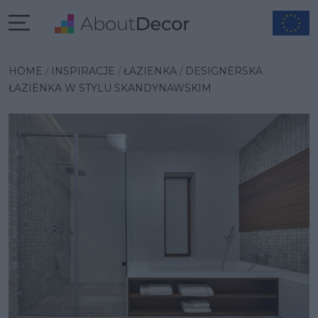
Wybrana inspiracja
HOME
INSPIRACJE
ŁAZIENKA
DESIGNERSKA
ŁAZIENKA W STYLU SKANDYNAWSKIM