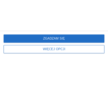
MOZAIKA
Wymiary
Rodzaj łazienki
ŚREDNI
W BLOKU
W MIESZKANIU
Odcień płytek
Kolor płytek
ZGADZAM SIĘ
JASNE
DREWNIANY
BETONOWY
WIĘCEJ OPCJI
Wanna materiał
Wanna typ
AKRYLOWA
PROSTOKĄTNA
Prysznic
Wyposażenie łazienki
KABINY TYPU WALK-IN
Z WANNĄ
DRZWI SKRZYDŁOWE
Z PRYSZNICEM
Z WANNĄ ORAZ PRYSZNICEM
Styl
Oświetlenie
NOWOCZESNY
LED