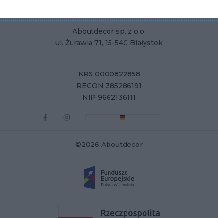
Aboutdecor sp. z o.o.
ul. Żurawia 71, 15-540 Białystok
KRS 0000822858
REGON 385286191
NIP 9662136111
©2026 Aboutdecor