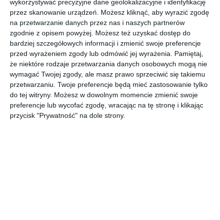
wykorzystywać precyzyjne dane geolokalizacyjne i identyfikację
przez skanowanie urządzeń. Możesz kliknąć, aby wyrazić zgodę
na przetwarzanie danych przez nas i naszych partnerów
zgodnie z opisem powyżej. Możesz też uzyskać dostęp do
Designerska łazienka w stylu skandynawskim z szara
bardziej szczegółowych informacji i zmienić swoje preferencje
mozaiką.
przed wyrażeniem zgody lub odmówić jej wyrażenia.
Pamiętaj,
że niektóre rodzaje przetwarzania danych osobowych mogą nie
AUTOR: Redakcja AboutDecor
wymagać Twojej zgody, ale masz prawo sprzeciwić się takiemu
DODAJ DO ULUBIONYCH
przetwarzaniu. Twoje preferencje będą mieć zastosowanie tylko
do tej witryny. Możesz w dowolnym momencie zmienić swoje
UDOSTĘPNIJ
preferencje lub wycofać zgodę, wracając na tę stronę i klikając
przycisk "Prywatność" na dole strony.
Komentarze
ZADAJ PYTANIE
Inne inspiracje