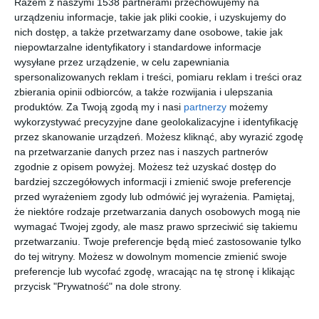
Razem z naszymi 1538 partnerami przechowujemy na
urządzeniu informacje, takie jak pliki cookie, i uzyskujemy do
nich dostęp, a także przetwarzamy dane osobowe, takie jak
niepowtarzalne identyfikatory i standardowe informacje
wysyłane przez urządzenie, w celu zapewniania
spersonalizowanych reklam i treści, pomiaru reklam i treści oraz
zbierania opinii odbiorców, a także rozwijania i ulepszania
produktów.
Za Twoją zgodą my i nasi
partnerzy
możemy
wykorzystywać precyzyjne dane geolokalizacyjne i identyfikację
przez skanowanie urządzeń. Możesz kliknąć, aby wyrazić zgodę
na przetwarzanie danych przez nas i naszych partnerów
zgodnie z opisem powyżej. Możesz też uzyskać dostęp do
INSPIRACJA
bardziej szczegółowych informacji i zmienić swoje preferencje
Część jadalniana ze
przed wyrażeniem zgody lub odmówić jej wyrażenia.
Pamiętaj,
że niektóre rodzaje przetwarzania danych osobowych mogą nie
stołem w stylu loft z
wymagać Twojej zgody, ale masz prawo sprzeciwić się takiemu
drewnianym blatem oraz
przetwarzaniu. Twoje preferencje będą mieć zastosowanie tylko
do tej witryny. Możesz w dowolnym momencie zmienić swoje
tapicerowanymi
preferencje lub wycofać zgodę, wracając na tę stronę i klikając
krzesłami
przycisk "Prywatność" na dole strony.