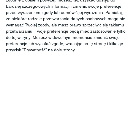
bardziej szczegółowych informacji i zmienić swoje preferencje
przed wyrażeniem zgody lub odmówić jej wyrażenia.
Pamiętaj,
że niektóre rodzaje przetwarzania danych osobowych mogą nie
wymagać Twojej zgody, ale masz prawo sprzeciwić się takiemu
przetwarzaniu. Twoje preferencje będą mieć zastosowanie tylko
do tej witryny. Możesz w dowolnym momencie zmienić swoje
preferencje lub wycofać zgodę, wracając na tę stronę i klikając
Łazienka z szarymi,
Charakterystyczna
przycisk "Prywatność" na dole strony.
wielkoformatowymi
łazienka w
płytkami na ścianie
odcieniach różu i
Doda
oraz białą szafką
szarości
Dodaj do ulubionych
wiszącą