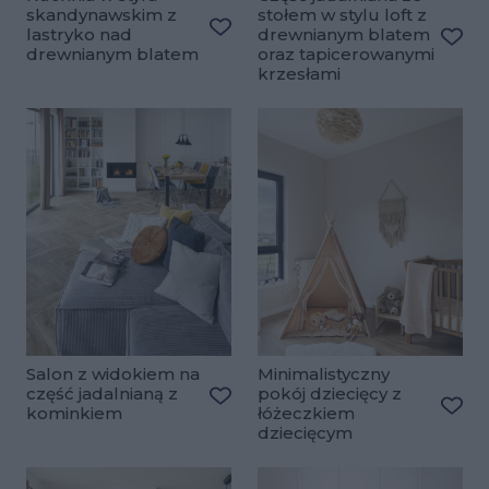
skandynawskim z
stołem w stylu loft z
lastryko nad
drewnianym blatem
Dodaj do ulubionych
drewnianym blatem
oraz tapicerowanymi
Doda
krzesłami
Salon z widokiem na
Minimalistyczny
część jadalnianą z
pokój dziecięcy z
kominkiem
łóżeczkiem
Dodaj do ulubionych
Doda
dziecięcym