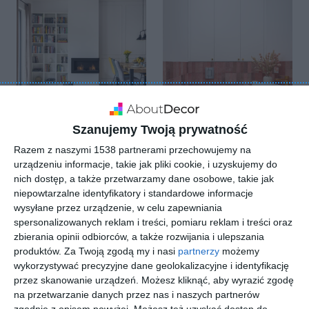
Szanujemy Twoją prywatność
Razem z naszymi 1538 partnerami przechowujemy na
Salon z jadalnią z
Kontrastowa łazienki
urządzeniu informacje, takie jak pliki cookie, i uzyskujemy do
kominkiem
z płytkami na ścianie
nich dostęp, a także przetwarzamy dane osobowe, takie jak
klasycznym,
w kolorze
biblioteczką,
czerwonym oraz
niepowtarzalne identyfikatory i standardowe informacje
Doda
sztukaterią na ścianie
podłogą lastryko
wysyłane przez urządzenie, w celu zapewniania
Dodaj do ulubionych
oraz z drewnianym
spersonalizowanych reklam i treści, pomiaru reklam i treści oraz
parkietem na ścianie
zbierania opinii odbiorców, a także rozwijania i ulepszania
produktów.
Za Twoją zgodą my i nasi
partnerzy
możemy
wykorzystywać precyzyjne dane geolokalizacyjne i identyfikację
przez skanowanie urządzeń. Możesz kliknąć, aby wyrazić zgodę
na przetwarzanie danych przez nas i naszych partnerów
zgodnie z opisem powyżej. Możesz też uzyskać dostęp do