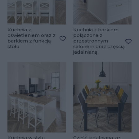
Kuchnia z
Kuchnia z barkiem
oświetleniem oraz z
połączona z
barkiem z funkcją
przestronnym
Dodaj do ulubionych
stołu
salonem oraz częścią
Doda
jadalnianą
Kuchnia w stylu
Część jadalniana ze