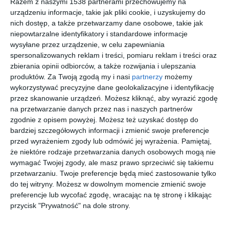
Razem z naszymi 1538 partnerami przechowujemy na
urządzeniu informacje, takie jak pliki cookie, i uzyskujemy do
Wizualizacja: hol
Elegancki przedpokój
nich dostęp, a także przetwarzamy dane osobowe, takie jak
niepowtarzalne identyfikatory i standardowe informacje
Dodaj do ulubionych
Do
wysyłane przez urządzenie, w celu zapewniania
spersonalizowanych reklam i treści, pomiaru reklam i treści oraz
zbierania opinii odbiorców, a także rozwijania i ulepszania
produktów.
Za Twoją zgodą my i nasi
partnerzy
możemy
wykorzystywać precyzyjne dane geolokalizacyjne i identyfikację
przez skanowanie urządzeń. Możesz kliknąć, aby wyrazić zgodę
na przetwarzanie danych przez nas i naszych partnerów
zgodnie z opisem powyżej. Możesz też uzyskać dostęp do
bardziej szczegółowych informacji i zmienić swoje preferencje
przed wyrażeniem zgody lub odmówić jej wyrażenia.
Pamiętaj,
że niektóre rodzaje przetwarzania danych osobowych mogą nie
wymagać Twojej zgody, ale masz prawo sprzeciwić się takiemu
Nowoczesny
Przedpokój z lustrem
przetwarzaniu. Twoje preferencje będą mieć zastosowanie tylko
przedpokój
do tej witryny. Możesz w dowolnym momencie zmienić swoje
Dodaj do ulubionych
Do
preferencje lub wycofać zgodę, wracając na tę stronę i klikając
przycisk "Prywatność" na dole strony.