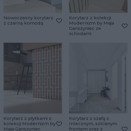
Nowoczesny korytarz
Korytarz z kolekcji
z czarną komodą
Modernizm by Maja
Dodaj do ulubionych
Ganszyniec ze
Do
schodami
Korytarz z płytkami z
Korytarz z szafą z
kolekcji Modernizm by
mlecznym, szklanym
Maja Ganszyniec
frontem oraz z
Dodaj do ulubionych