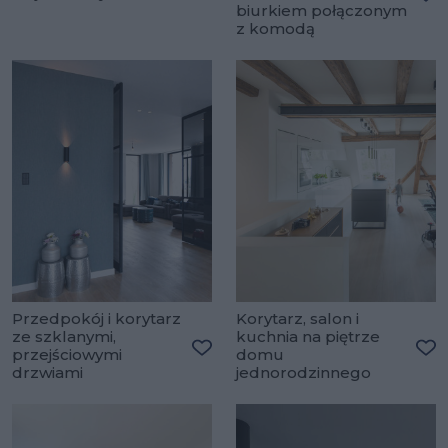
biurkiem połączonym
Do
z komodą
Przedpokój i korytarz
Korytarz, salon i
ze szklanymi,
kuchnia na piętrze
przejściowymi
domu
Dodaj do ulubionych
Do
drzwiami
jednorodzinnego