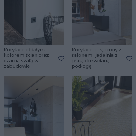
Korytarz z białym
Korytarz połączony z
kolorem ścian oraz
salonem i jadalnia z
czarną szafą w
jasną drewnianą
Dodaj do ulubionych
Do
zabudowie
podłogą