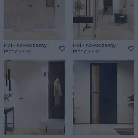
Hol - nowoczesny i
Hol - nowoczesny i
pełny klasy
pełny klasy
Dodaj do ulubionych
Do