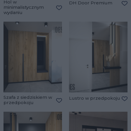
Hol w
DH Door Premium
minimalistycznym
Do
wydaniu
Dodaj do ulubionych
Szafa z siedziskiem w
Lustro w przedpokoju
przedpokoju
Do
Dodaj do ulubionych