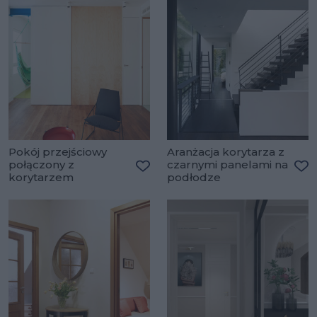
Pokój przejściowy
Aranżacja korytarza z
połączony z
czarnymi panelami na
korytarzem
podłodze
Dodaj do ulubionych
Do