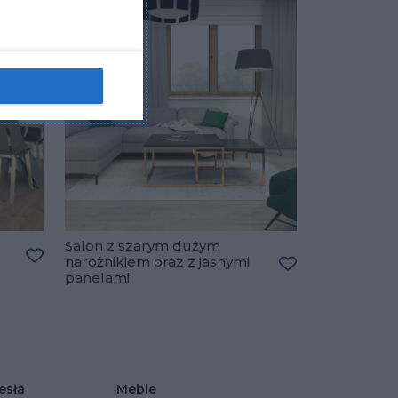
Salon z szarym dużym
narożnikiem oraz z jasnymi
Dodaj do ulubionych
panelami
Dodaj do ulubio
esła
Meble