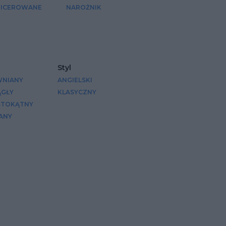
PICEROWANE
NAROŻNIK
Styl
WNIANY
ANGIELSKI
GŁY
KLASYCZNY
STOKĄTNY
ANY