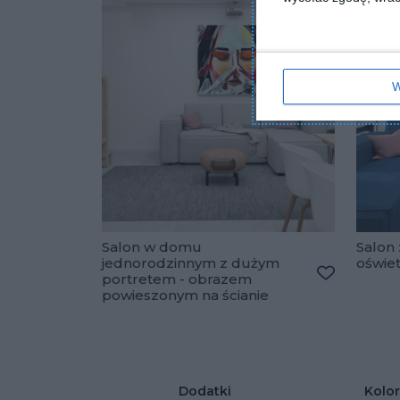
W
Salon w domu
Salon 
jednorodzinnym z dużym
oświe
portretem - obrazem
Dodaj do u
powieszonym na ścianie
Dodatki
Kolor