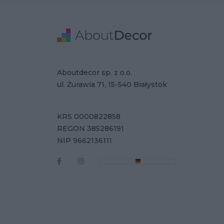
Stopka
Adres
Dane Firmy
Aboutdecor sp. z o.o.
ul. Żurawia 71, 15-540 Białystok
KRS 0000822858
REGON 385286191
NIP 9662136111