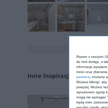
Komentarze
Razem z naszymi 153
do nich dostęp, a ta
informacje wysyłane 
treści oraz zbierania
Inne inspiracje
partnerzy
możemy wyk
Możesz kliknąć, aby
powyżej. Możesz też 
wyrażeniem zgody lu
mogą nie wymagać Tw
będą mieć zastosowa
wycofać zgodę, wraca