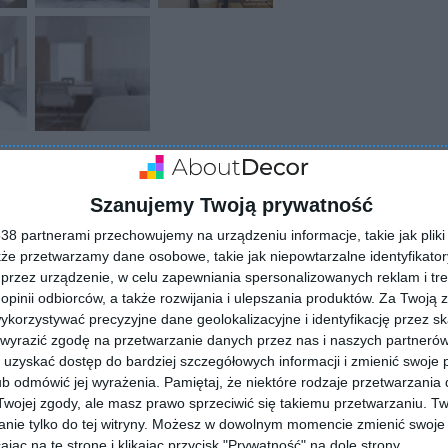
Szanujemy Twoją prywatność
ZADAJ PYTANIE
8 partnerami przechowujemy na urządzeniu informacje, takie jak pliki 
kże przetwarzamy dane osobowe, takie jak niepowtarzalne identyfikato
przez urządzenie, w celu zapewniania spersonalizowanych reklam i tre
 opinii odbiorców, a także rozwijania i ulepszania produktów.
Za Twoją z
orzystywać precyzyjne dane geolokalizacyjne i identyfikację przez s
 wyrazić zgodę na przetwarzanie danych przez nas i naszych partneró
uzyskać dostęp do bardziej szczegółowych informacji i zmienić swoje 
b odmówić jej wyrażenia.
Pamiętaj, że niektóre rodzaje przetwarzani
ojej zgody, ale masz prawo sprzeciwić się takiemu przetwarzaniu. Tw
nie tylko do tej witryny. Możesz w dowolnym momencie zmienić swoje 
jąc na tę stronę i klikając przycisk "Prywatność" na dole strony.