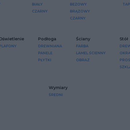
Y
BIAŁY
BEŻOWY
TA
CZARNY
BRĄZOWY
CZARNY
Oświetlenie
Podłoga
Ściany
Stół
PLAFONY
DREWNIANA
FARBA
DRE
PANELE
LAMEL ŚCIENNY
OKRĄ
PŁYTKI
OBRAZ
PRO
SZKL
Wymiary
ŚREDNI