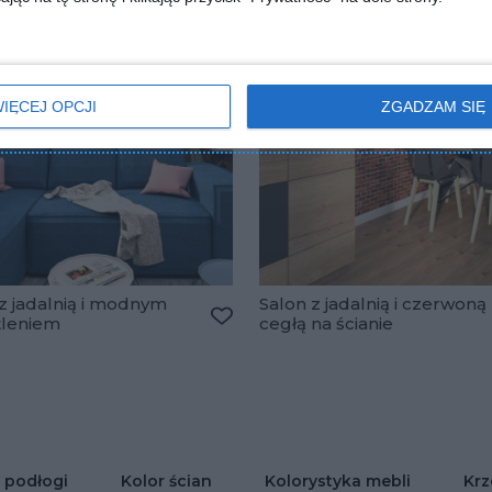
IĘCEJ OPCJI
ZGADZAM SIĘ
z jadalnią i modnym
Salon z jadalnią i czerwoną
tleniem
cegłą na ścianie
Dodaj do ulubionych
lubionych
 podłogi
Kolor ścian
Kolorystyka mebli
Krz