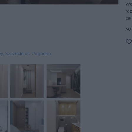
We
roz
cał
AU
by, Szczecin os. Pogodno