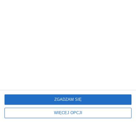
Kolor płytek
Kolor podłogi
MARMUROWY
JASNY
Kolor ścian
Kolorystyka mebli
BEŻOWY
DREWNIANY
MARMUROWY
ZŁOTY
Kształt lustra
Meble łazienkowe
PROSTOKĄT
SZAFKA STOJĄCA
Odcień płytek
Okna
JASNE
ZASŁONY
Oświetlenie
Podłoga
KINKIETY
MARMUR
ZGADZAM SIĘ
LAMPY WISZĄCE
PŁYTKI
WIĘCEJ OPCJI
Rodzaj łazienki
Ściany
W MIESZKANIU
LUSTRO
Z OKNEM
SZTUKATERIA