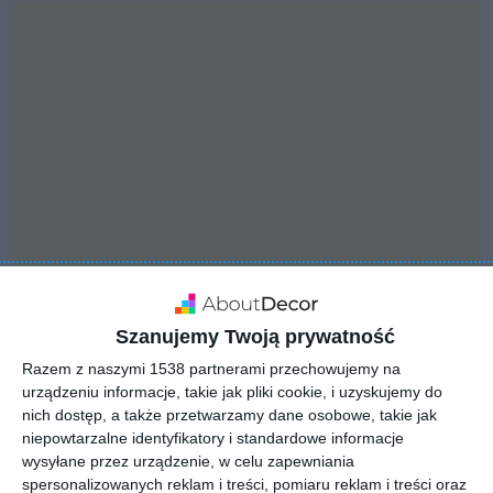
Szanujemy Twoją prywatność
INSPIRACJA
Szykowna łazienka w
Razem z naszymi 1538 partnerami przechowujemy na
urządzeniu informacje, takie jak pliki cookie, i uzyskujemy do
południowy stylu
nich dostęp, a także przetwarzamy dane osobowe, takie jak
niepowtarzalne identyfikatory i standardowe informacje
wysyłane przez urządzenie, w celu zapewniania
spersonalizowanych reklam i treści, pomiaru reklam i treści oraz
Wyjątkowa ceramika z kolekcji baterii Lacrima firmy F-