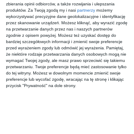
zbierania opinii odbiorców, a także rozwijania i ulepszania
Design łącząca niebywałą elegancję z południowym
produktów.
Za Twoją zgodą my i nasi
partnerzy
możemy
szykiem.
wykorzystywać precyzyjne dane geolokalizacyjne i identyfikację
przez skanowanie urządzeń. Możesz kliknąć, aby wyrazić zgodę
AUTOR:
FDESIGN
na przetwarzanie danych przez nas i naszych partnerów
zgodnie z opisem powyżej. Możesz też uzyskać dostęp do
DODAJ DO ULUBIONYCH
bardziej szczegółowych informacji i zmienić swoje preferencje
przed wyrażeniem zgody lub odmówić jej wyrażenia.
Pamiętaj,
UDOSTĘPNIJ
że niektóre rodzaje przetwarzania danych osobowych mogą nie
wymagać Twojej zgody, ale masz prawo sprzeciwić się takiemu
Pozostałe zdjęcia w projekcie:
Południowy szyk i
przetwarzaniu. Twoje preferencje będą mieć zastosowanie tylko
elegancja łazienki z kolekcji Lacrima F-Design
do tej witryny. Możesz w dowolnym momencie zmienić swoje
preferencje lub wycofać zgodę, wracając na tę stronę i klikając
przycisk "Prywatność" na dole strony.
Komentarze