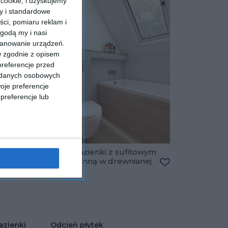
cookie, i uzyskujemy
ry i standardowe
ści, pomiaru reklam i
godą my i nasi
kanowanie urządzeń.
w zgodnie z opisem
preferencje przed
a danych osobowych
oje preferencje
preferencje lub
Aranżacja łazienki z sufitowym
oknem i wanną w drewnianej
Dodaj do ulubionych
zabudowie
Dodaj do ulubio
azienki
Odcień płytek