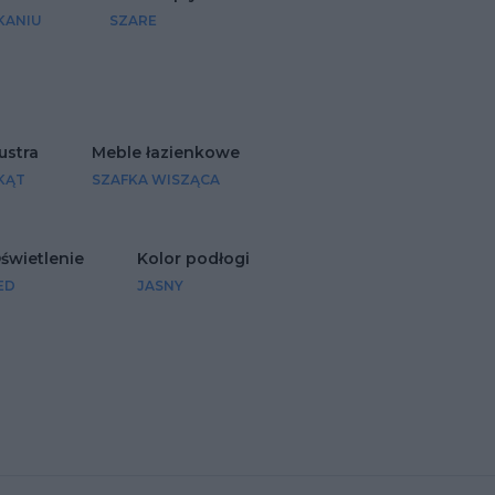
KANIU
SZARE
lustra
Meble łazienkowe
KĄT
SZAFKA WISZĄCA
świetlenie
Kolor podłogi
ED
JASNY