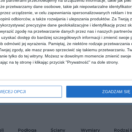
8 partnerami przechowujemy na urządzeniu informacje, takie jak pliki 
kże przetwarzamy dane osobowe, takie jak niepowtarzalne identyfikato
przez urządzenie, w celu zapewniania spersonalizowanych reklam i tre
 opinii odbiorców, a także rozwijania i ulepszania produktów.
Za Twoją z
orzystywać precyzyjne dane geolokalizacyjne i identyfikację przez s
 wyrazić zgodę na przetwarzanie danych przez nas i naszych partneró
uzyskać dostęp do bardziej szczegółowych informacji i zmienić swoje 
b odmówić jej wyrażenia.
Pamiętaj, że niektóre rodzaje przetwarzani
ojej zgody, ale masz prawo sprzeciwić się takiemu przetwarzaniu. Tw
nie tylko do tej witryny. Możesz w dowolnym momencie zmienić swoje 
jąc na tę stronę i klikając przycisk "Prywatność" na dole strony.
cja łazienni z białymi
Aranżacja łazienni z białymi
IĘCEJ OPCJI
ZGADZAM SIĘ
mi 3d na ścianie i z
płytkami 3d na ścianie
lubionych
ntami drewna
Dodaj do ulubionych
li
Podłoga
Ściany
Wymiary
Rodzaj ł