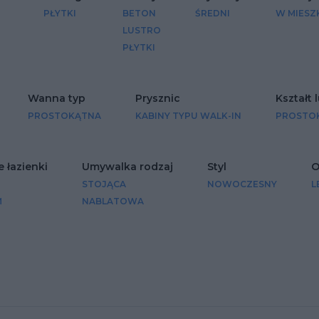
PŁYTKI
BETON
ŚREDNI
W MIESZ
LUSTRO
PŁYTKI
Wanna typ
Prysznic
Kształt 
PROSTOKĄTNA
KABINY TYPU WALK-IN
PROSTO
 łazienki
Umywalka rodzaj
Styl
O
STOJĄCA
NOWOCZESNY
L
M
NABLATOWA