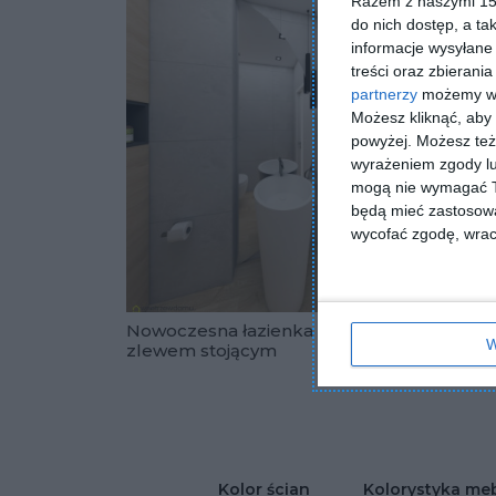
Razem z naszymi 153
do nich dostęp, a ta
informacje wysyłane 
treści oraz zbierania
partnerzy
możemy wyk
Możesz kliknąć, aby
powyżej. Możesz też 
wyrażeniem zgody lu
mogą nie wymagać Tw
będą mieć zastosowa
wycofać zgodę, wraca
Nowoczesna łazienka ze
Aranża
W
zlewem stojącym
płytka
Dodaj do u
eleme
Kolor ścian
Kolorystyka meb