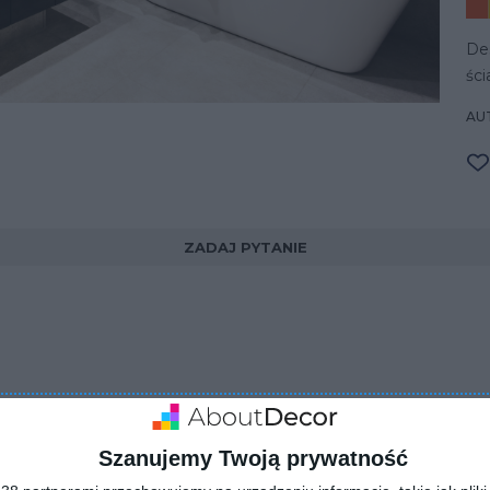
De
ści
AUT
ZADAJ PYTANIE
Szanujemy Twoją prywatność