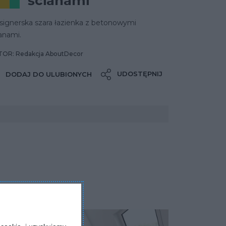
ścianami
signerska szara łazienka z betonowymi
anami.
OR: Redakcja AboutDecor
UDOSTĘPNIJ
DODAJ DO ULUBIONYCH