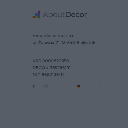
Stopka
Adres
Dane Firmy
Aboutdecor sp. z o.o.
ul. Żurawia 71, 15-540 Białystok
KRS 0000822858
REGON 385286191
NIP 9662136111