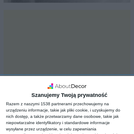
Szanujemy Twoją prywatność
INSPIRACJA
Razem z naszymi 1538 partnerami przechowujemy na
Nowoczesna łazienka w
urządzeniu informacje, takie jak pliki cookie, i uzyskujemy do
nich dostęp, a także przetwarzamy dane osobowe, takie jak
stylu modern loft
niepowtarzalne identyfikatory i standardowe informacje
wysyłane przez urządzenie, w celu zapewniania