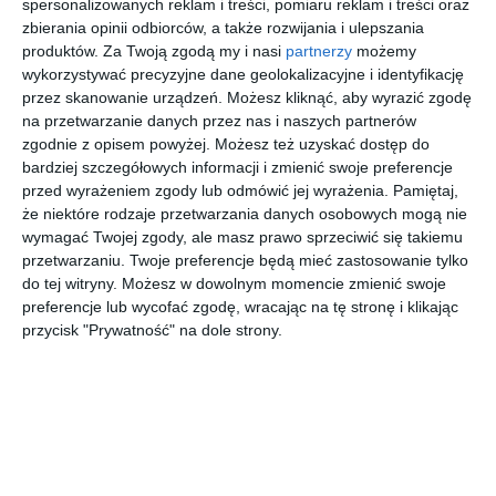
spersonalizowanych reklam i treści, pomiaru reklam i treści oraz
zbierania opinii odbiorców, a także rozwijania i ulepszania
Seria łazienkowa Geberit Acanto to wyjątkowa dbałość o
produktów.
Za Twoją zgodą my i nasi
partnerzy
możemy
wzornictwo połączona z inteligentnymi detalami oraz
wykorzystywać precyzyjne dane geolokalizacyjne i identyfikację
niezwykłym wzornictwem. Dzięki modułowemu
przez skanowanie urządzeń. Możesz kliknąć, aby wyrazić zgodę
charakterowi spełni wszystkie indywidualne potrzeby
na przetwarzanie danych przez nas i naszych partnerów
użytkownika.
zgodnie z opisem powyżej. Możesz też uzyskać dostęp do
bardziej szczegółowych informacji i zmienić swoje preferencje
AUTOR:
GEBERIT
przed wyrażeniem zgody lub odmówić jej wyrażenia.
Pamiętaj,
że niektóre rodzaje przetwarzania danych osobowych mogą nie
DODAJ DO ULUBIONYCH
wymagać Twojej zgody, ale masz prawo sprzeciwić się takiemu
przetwarzaniu. Twoje preferencje będą mieć zastosowanie tylko
UDOSTĘPNIJ
do tej witryny. Możesz w dowolnym momencie zmienić swoje
preferencje lub wycofać zgodę, wracając na tę stronę i klikając
Pozostałe zdjęcia w projekcie:
Seria łazienkowa Geberit
przycisk "Prywatność" na dole strony.
Acanto