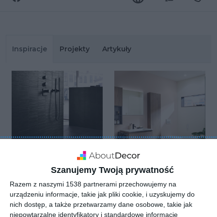
Inspiracje
Projekty
Artykuły
Szanujemy Twoją prywatność
Razem z naszymi 1538 partnerami przechowujemy na
Łazienka z
Prosta, klasyczna
urządzeniu informacje, takie jak pliki cookie, i uzyskujemy do
prysznicem i
łazienka z
nich dostęp, a także przetwarzamy dane osobowe, takie jak
odpływem liniowym
prysznicem i
Dodaj do ulubionych
niepowtarzalne identyfikatory i standardowe informacje
meblami