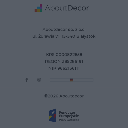
Adres
Dane Firmy
Aboutdecor sp. z o.o.
ul. Żurawia 71, 15-540 Białystok
KRS 0000822858
REGON 385286191
NIP 9662136111
©2026 Aboutdecor