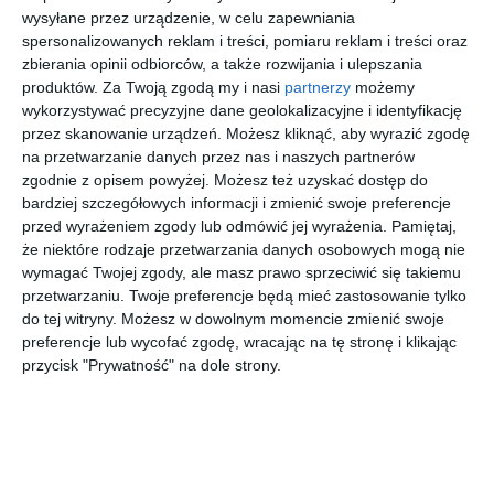
Doda
zamontowanymi do
wysyłane przez urządzenie, w celu zapewniania
ściany
spersonalizowanych reklam i treści, pomiaru reklam i treści oraz
zbierania opinii odbiorców, a także rozwijania i ulepszania
produktów.
Za Twoją zgodą my i nasi
partnerzy
możemy
wykorzystywać precyzyjne dane geolokalizacyjne i identyfikację
przez skanowanie urządzeń. Możesz kliknąć, aby wyrazić zgodę
na przetwarzanie danych przez nas i naszych partnerów
zgodnie z opisem powyżej. Możesz też uzyskać dostęp do
bardziej szczegółowych informacji i zmienić swoje preferencje
przed wyrażeniem zgody lub odmówić jej wyrażenia.
Pamiętaj,
że niektóre rodzaje przetwarzania danych osobowych mogą nie
wymagać Twojej zgody, ale masz prawo sprzeciwić się takiemu
przetwarzaniu. Twoje preferencje będą mieć zastosowanie tylko
do tej witryny. Możesz w dowolnym momencie zmienić swoje
Łazienka w
Łazienka z
preferencje lub wycofać zgodę, wracając na tę stronę i klikając
szarościach ze
granatową ścianą
przycisk "Prywatność" na dole strony.
smukłą wanną firmy
oraz z toaletą z
Dodaj do ulubionych
Geberit
modułem sanitarnym
Doda
Geberit Monolith