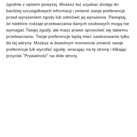
zgodnie z opisem powyżej. Możesz też uzyskać dostęp do
Seria łazienkowa Geberit Acanto to wyjątkowa dbałość o
bardziej szczegółowych informacji i zmienić swoje preferencje
przed wyrażeniem zgody lub odmówić jej wyrażenia.
Pamiętaj,
wzornictwo połączona z inteligentnymi detalami oraz
że niektóre rodzaje przetwarzania danych osobowych mogą nie
niezwykłym wzornictwem. Dzięki modułowemu
wymagać Twojej zgody, ale masz prawo sprzeciwić się takiemu
charakterowi spełni
przetwarzaniu. Twoje preferencje będą mieć zastosowanie tylko
POKAŻ WIĘCEJ
do tej witryny. Możesz w dowolnym momencie zmienić swoje
preferencje lub wycofać zgodę, wracając na tę stronę i klikając
AUTOR:
GEBERIT
przycisk "Prywatność" na dole strony.
Kategoria projektu
Dom
UDOSTĘPNIJ
DODAJ DO ULUBIONYCH
Pozostałe zdjęcia w projekcie:
Seria łazienkowa Geberit
Acanto