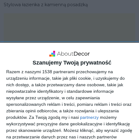
Stylowa łazienka z kamienną posadzką
Szanujemy Twoją prywatność
Razem z naszymi 1538 partnerami przechowujemy na
urządzeniu informacje, takie jak pliki cookie, i uzyskujemy do
nich dostęp, a także przetwarzamy dane osobowe, takie jak
niepowtarzalne identyfikatory i standardowe informacje
wysyłane przez urządzenie, w celu zapewniania
spersonalizowanych reklam i treści, pomiaru reklam i treści oraz
PROJEKT
zbierania opinii odbiorców, a także rozwijania i ulepszania
Seria łazienkowa Geberit
produktów.
Za Twoją zgodą my i nasi
partnerzy
możemy
wykorzystywać precyzyjne dane geolokalizacyjne i identyfikację
Acanto
przez skanowanie urządzeń. Możesz kliknąć, aby wyrazić zgodę
na przetwarzanie danych przez nas i naszych partnerów