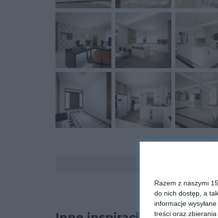
Komentarze
Razem z naszymi 153
do nich dostęp, a ta
informacje wysyłane 
treści oraz zbierania
Inne inspiracje