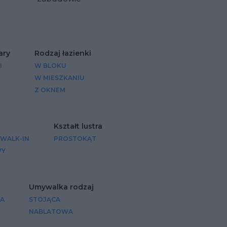
Dodaj do ulubio
ary
Rodzaj łazienki
I
W BLOKU
W MIESZKANIU
Z OKNEM
Kształt lustra
 WALK-IN
PROSTOKĄT
WY
Umywalka rodzaj
A
STOJĄCA
NABLATOWA