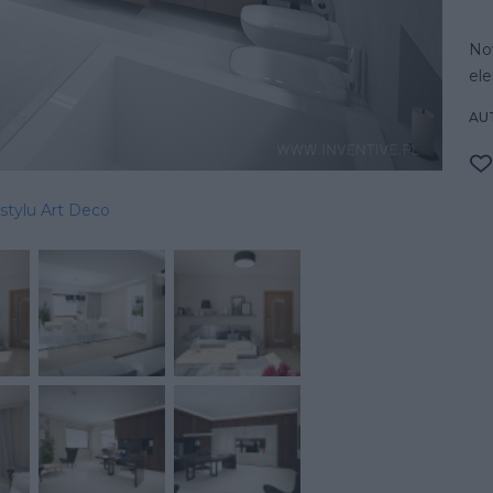
Now
el
AU
stylu Art Deco