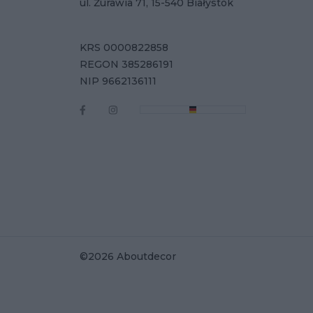
ul. Żurawia 71, 15-540 Białystok
KRS 0000822858
REGON 385286191
NIP 9662136111
©2026 Aboutdecor