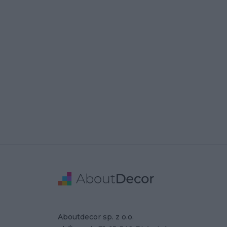
Stopka
Adres
Dane Firmy
Aboutdecor sp. z o.o.