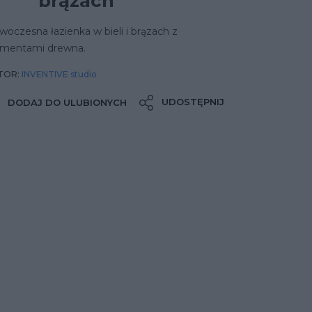
brązach
oczesna łazienka w bieli i brązach z
ementami drewna.
TOR:
INVENTIVE studio
UDOSTĘPNIJ
DODAJ DO ULUBIONYCH