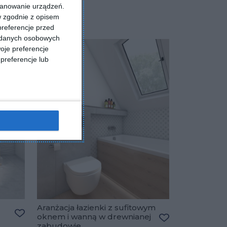
kanowanie urządzeń.
w zgodnie z opisem
preferencje przed
a danych osobowych
oje preferencje
preferencje lub
Aranżacja łazienki z sufitowym
oknem i wanną w drewnianej
Dodaj do ulubionych
zabudowie