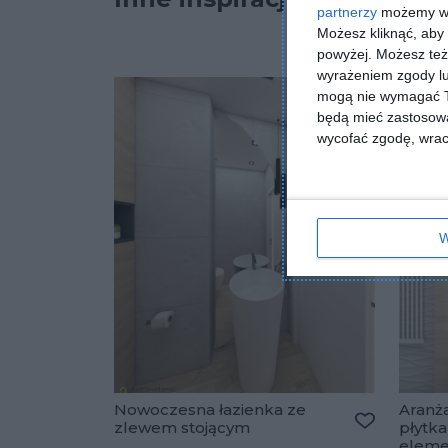
partnerzy
możemy wyk
Możesz kliknąć, aby
powyżej. Możesz też 
wyrażeniem zgody lu
mogą nie wymagać Tw
będą mieć zastosowa
wycofać zgodę, wraca
W
Nowoczesna łazienka ze
Aranża
zlewem stojącym
płytka
Dodaj do u
eleme