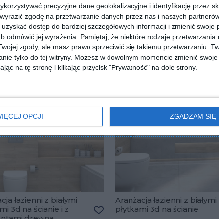
orzystywać precyzyjne dane geolokalizacyjne i identyfikację przez s
 wyrazić zgodę na przetwarzanie danych przez nas i naszych partneró
uzyskać dostęp do bardziej szczegółowych informacji i zmienić swoje 
b odmówić jej wyrażenia.
Pamiętaj, że niektóre rodzaje przetwarzani
ojej zgody, ale masz prawo sprzeciwić się takiemu przetwarzaniu. Tw
nie tylko do tej witryny. Możesz w dowolnym momencie zmienić swoje 
jąc na tę stronę i klikając przycisk "Prywatność" na dole strony.
IĘCEJ OPCJI
ZGADZAM SIĘ
cja łazienni z białymi
Aranżacja łazienni z białymi
mi 3d na ścianie i z
płytkami 3d na ścianie
lubionych
ntami drewna