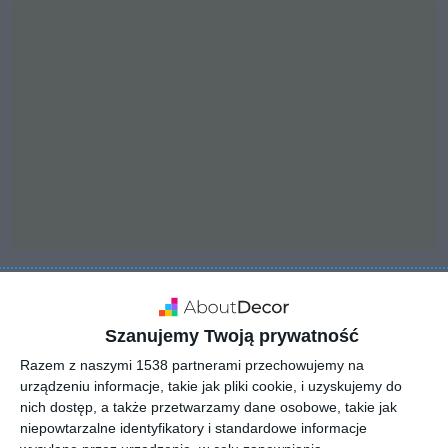
INSPIRACJA
Marmurowa łazienka z
Szanujemy Twoją prywatność
wolnostojącą wanną
Razem z naszymi 1538 partnerami przechowujemy na
urządzeniu informacje, takie jak pliki cookie, i uzyskujemy do
nich dostęp, a także przetwarzamy dane osobowe, takie jak
niepowtarzalne identyfikatory i standardowe informacje
Marmurowa łazienka z wolnostojącą wanną i ogrodem