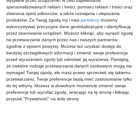
wysyłane przez urządzenie, w celu zapewniania
wertykalnym.
spersonalizowanych reklam i treści, pomiaru reklam i treści oraz
zbierania opinii odbiorców, a także rozwijania i ulepszania
AUTOR:
ARCHITEKA
produktów.
Za Twoją zgodą my i nasi
partnerzy
możemy
wykorzystywać precyzyjne dane geolokalizacyjne i identyfikację
DODAJ DO ULUBIONYCH
przez skanowanie urządzeń. Możesz kliknąć, aby wyrazić zgodę
na przetwarzanie danych przez nas i naszych partnerów
UDOSTĘPNIJ
zgodnie z opisem powyżej. Możesz też uzyskać dostęp do
bardziej szczegółowych informacji i zmienić swoje preferencje
Pozostałe zdjęcia w projekcie:
Eleganckie wnętrze w
przed wyrażeniem zgody lub odmówić jej wyrażenia.
Pamiętaj,
harmonijnym wydaniu
że niektóre rodzaje przetwarzania danych osobowych mogą nie
wymagać Twojej zgody, ale masz prawo sprzeciwić się takiemu
przetwarzaniu. Twoje preferencje będą mieć zastosowanie tylko
do tej witryny. Możesz w dowolnym momencie zmienić swoje
preferencje lub wycofać zgodę, wracając na tę stronę i klikając
przycisk "Prywatność" na dole strony.