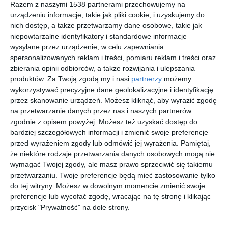
Razem z naszymi 1538 partnerami przechowujemy na
urządzeniu informacje, takie jak pliki cookie, i uzyskujemy do
nich dostęp, a także przetwarzamy dane osobowe, takie jak
niepowtarzalne identyfikatory i standardowe informacje
wysyłane przez urządzenie, w celu zapewniania
spersonalizowanych reklam i treści, pomiaru reklam i treści oraz
zbierania opinii odbiorców, a także rozwijania i ulepszania
produktów.
Za Twoją zgodą my i nasi
partnerzy
możemy
wykorzystywać precyzyjne dane geolokalizacyjne i identyfikację
przez skanowanie urządzeń. Możesz kliknąć, aby wyrazić zgodę
INSPIRACJA
na przetwarzanie danych przez nas i naszych partnerów
Mała łazienka z szafką w
zgodnie z opisem powyżej. Możesz też uzyskać dostęp do
zabudowie
bardziej szczegółowych informacji i zmienić swoje preferencje
przed wyrażeniem zgody lub odmówić jej wyrażenia.
Pamiętaj,
że niektóre rodzaje przetwarzania danych osobowych mogą nie
wymagać Twojej zgody, ale masz prawo sprzeciwić się takiemu
Aranżacja małej łazienki z szafką w zabudowie.
przetwarzaniu. Twoje preferencje będą mieć zastosowanie tylko
do tej witryny. Możesz w dowolnym momencie zmienić swoje
AUTOR:
JN Studio Joanna Nawrocka
preferencje lub wycofać zgodę, wracając na tę stronę i klikając
przycisk "Prywatność" na dole strony.
DODAJ DO ULUBIONYCH