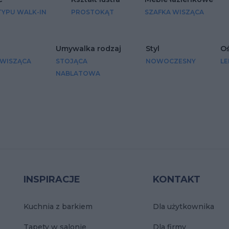
TYPU WALK-IN
PROSTOKĄT
SZAFKA WISZĄCA
Umywalka rodzaj
Styl
Oś
 WISZĄCA
STOJĄCA
NOWOCZESNY
LE
NABLATOWA
INSPIRACJE
KONTAKT
Kuchnia z barkiem
Dla użytkownika
Tapety w salonie
Dla firmy