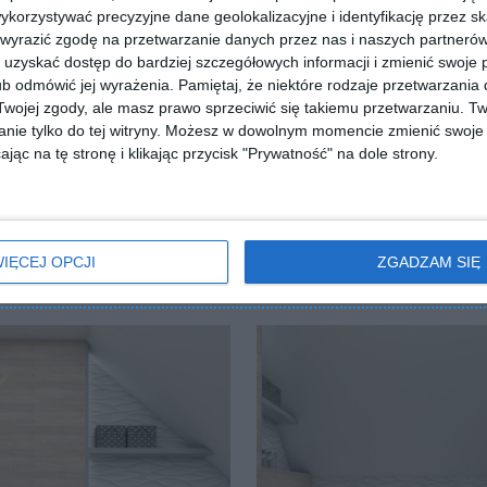
orzystywać precyzyjne dane geolokalizacyjne i identyfikację przez s
 wyrazić zgodę na przetwarzanie danych przez nas i naszych partneró
uzyskać dostęp do bardziej szczegółowych informacji i zmienić swoje 
b odmówić jej wyrażenia.
Pamiętaj, że niektóre rodzaje przetwarzani
ojej zgody, ale masz prawo sprzeciwić się takiemu przetwarzaniu. Tw
ZADAJ PYTANIE
nie tylko do tej witryny. Możesz w dowolnym momencie zmienić swoje 
jąc na tę stronę i klikając przycisk "Prywatność" na dole strony.
IĘCEJ OPCJI
ZGADZAM SIĘ