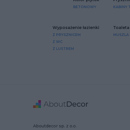
BETONOWY
KABINY 
Wyposażenie łazienki
Toaleta
Z PRYSZNICEM
MUSZLA
Z WC
Z LUSTREM
Stopka
Adres
Dane Firmy
Aboutdecor sp. z o.o.