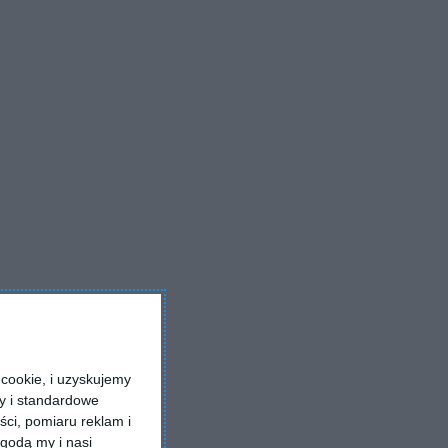
cookie, i uzyskujemy
ry i standardowe
ści, pomiaru reklam i
godą my i nasi