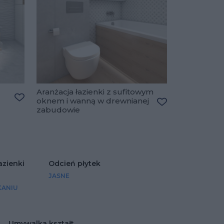
Aranżacja łazienki z sufitowym
oknem i wanną w drewnianej
Dodaj do ulubionych
zabudowie
Dodaj do ulubio
azienki
Odcień płytek
JASNE
KANIU
Umywalka kształt