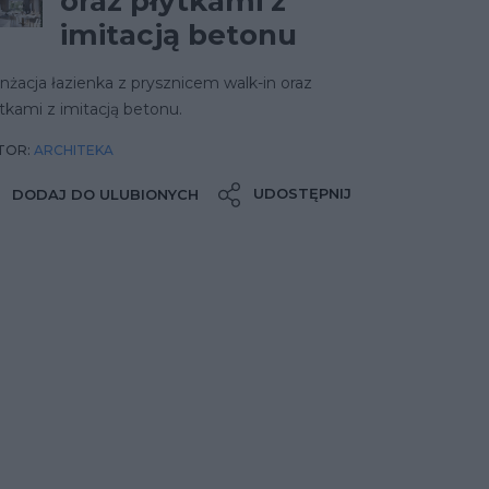
oraz płytkami z
imitacją betonu
nżacja łazienka z prysznicem walk-in oraz
tkami z imitacją betonu.
TOR:
ARCHITEKA
UDOSTĘPNIJ
DODAJ DO ULUBIONYCH