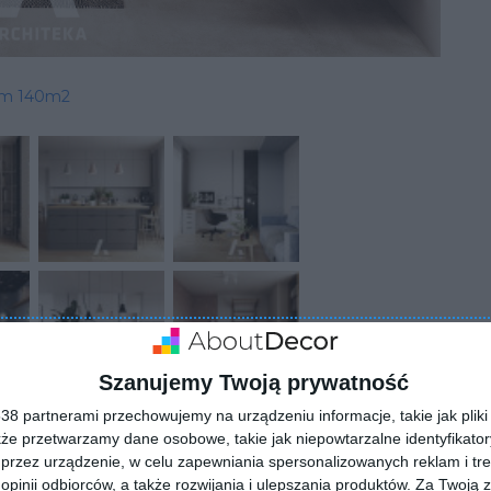
om 140m2
Szanujemy Twoją prywatność
8 partnerami przechowujemy na urządzeniu informacje, takie jak pliki 
kże przetwarzamy dane osobowe, takie jak niepowtarzalne identyfikato
przez urządzenie, w celu zapewniania spersonalizowanych reklam i tre
 opinii odbiorców, a także rozwijania i ulepszania produktów.
Za Twoją z