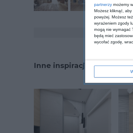
partnerzy
możemy wyk
Możesz kliknąć, aby
powyżej. Możesz też 
wyrażeniem zgody lu
mogą nie wymagać Tw
Komentarze
będą mieć zastosowa
wycofać zgodę, wraca
Inne inspiracje
W