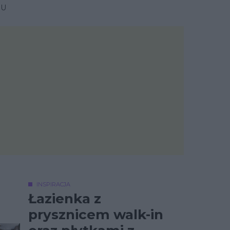
NU
INSPIRACJA
Łazienka z
prysznicem walk-in