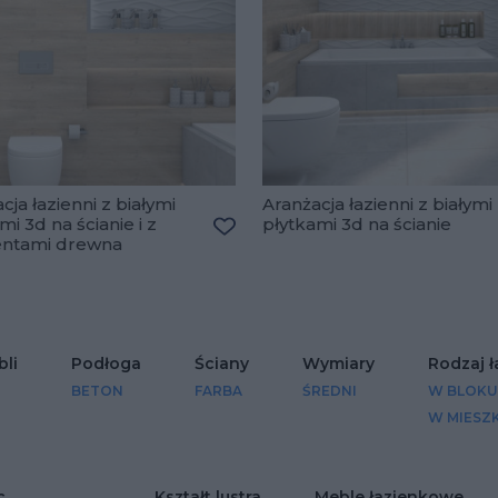
cja łazienni z białymi
Aranżacja łazienni z białymi
mi 3d na ścianie i z
płytkami 3d na ścianie
lubionych
ntami drewna
Dodaj do ulubionych
li
Podłoga
Ściany
Wymiary
Rodzaj ł
BETON
FARBA
ŚREDNI
W BLOKU
W MIESZ
c
Kształt lustra
Meble łazienkowe