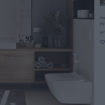
Ara
pły
AU