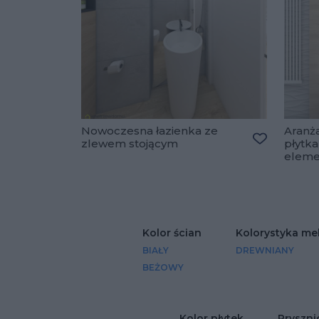
Nowoczesna łazienka ze
Aranża
zlewem stojącym
płytka
Dodaj do u
eleme
Kolor ścian
Kolorystyka meb
BIAŁY
DREWNIANY
BEŻOWY
Kolor płytek
Pryszni