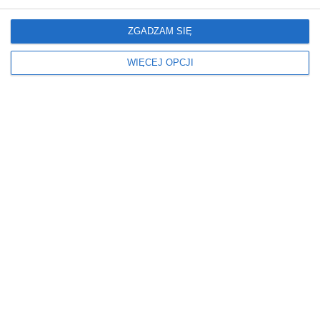
Kolor ścian
Kolorystyka mebli
ZGADZAM SIĘ
BIAŁY
CZARNY
CZARNY
RÓŻOWY
WIĘCEJ OPCJI
MARMUROWY
ŻÓŁTY
MIESZANY
Okna
Oświetlenie
ZASŁONY
KINKIETY
PLAFONY
ŻYRANDOLE
Podłoga
Prysznic
DYWAN
KABINA BEZ BRODZIKA
MARMUR
KABINY TYPU WALK-IN
PŁYTKI
KWADRATOWY
Rodzaj łazienki
Ściany
NA PODDASZU
PŁYTKI
W BLOKU
TAPETA