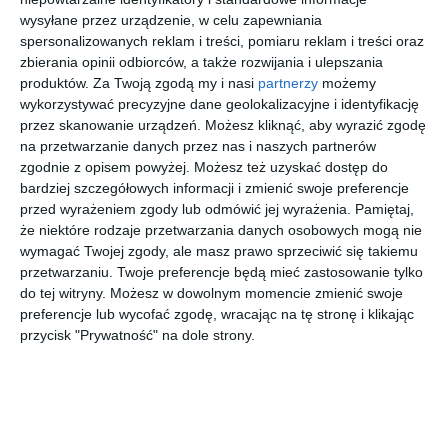
płytkami, czarna wanną i
wysyłane przez urządzenie, w celu zapewniania
spersonalizowanych reklam i treści, pomiaru reklam i treści oraz
prysznicem
zbierania opinii odbiorców, a także rozwijania i ulepszania
produktów.
Za Twoją zgodą my i nasi
partnerzy
możemy
wykorzystywać precyzyjne dane geolokalizacyjne i identyfikację
przez skanowanie urządzeń. Możesz kliknąć, aby wyrazić zgodę
Aranżacja łazienki z kolorowymi płytkami, czarna wanną i
na przetwarzanie danych przez nas i naszych partnerów
prysznicem
zgodnie z opisem powyżej. Możesz też uzyskać dostęp do
bardziej szczegółowych informacji i zmienić swoje preferencje
AUTOR:
Anna Romik Architektura Wnętrz
przed wyrażeniem zgody lub odmówić jej wyrażenia.
Pamiętaj,
że niektóre rodzaje przetwarzania danych osobowych mogą nie
DODAJ DO ULUBIONYCH
wymagać Twojej zgody, ale masz prawo sprzeciwić się takiemu
przetwarzaniu. Twoje preferencje będą mieć zastosowanie tylko
UDOSTĘPNIJ
do tej witryny. Możesz w dowolnym momencie zmienić swoje
preferencje lub wycofać zgodę, wracając na tę stronę i klikając
Pozostałe zdjęcia w projekcie:
Kolorowa łazienka w stylu
przycisk "Prywatność" na dole strony.
glamour