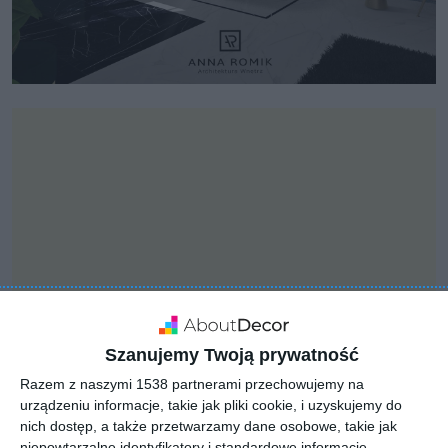
Szanujemy Twoją prywatność
Razem z naszymi 1538 partnerami przechowujemy na
urządzeniu informacje, takie jak pliki cookie, i uzyskujemy do
INSPIRACJA
nich dostęp, a także przetwarzamy dane osobowe, takie jak
Łazienka z kolorowymi
niepowtarzalne identyfikatory i standardowe informacje