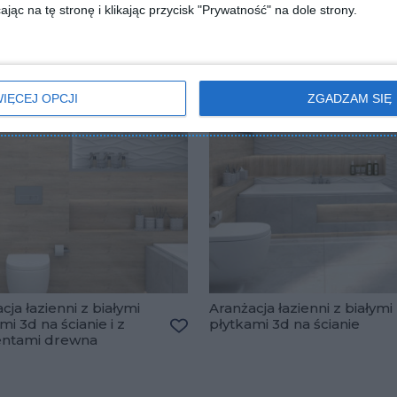
jąc na tę stronę i klikając przycisk "Prywatność" na dole strony.
IĘCEJ OPCJI
ZGADZAM SIĘ
cja łazienni z białymi
Aranżacja łazienni z białymi
mi 3d na ścianie i z
płytkami 3d na ścianie
lubionych
ntami drewna
Dodaj do ulubionych