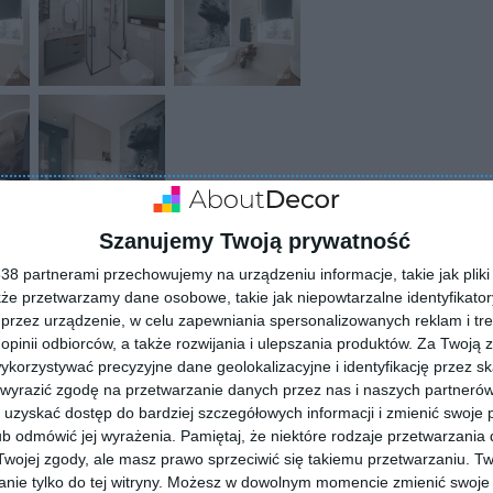
Szanujemy Twoją prywatność
8 partnerami przechowujemy na urządzeniu informacje, takie jak pliki 
kże przetwarzamy dane osobowe, takie jak niepowtarzalne identyfikato
ZADAJ PYTANIE
przez urządzenie, w celu zapewniania spersonalizowanych reklam i tre
 opinii odbiorców, a także rozwijania i ulepszania produktów.
Za Twoją z
orzystywać precyzyjne dane geolokalizacyjne i identyfikację przez s
 wyrazić zgodę na przetwarzanie danych przez nas i naszych partneró
uzyskać dostęp do bardziej szczegółowych informacji i zmienić swoje 
b odmówić jej wyrażenia.
Pamiętaj, że niektóre rodzaje przetwarzani
ojej zgody, ale masz prawo sprzeciwić się takiemu przetwarzaniu. Tw
nie tylko do tej witryny. Możesz w dowolnym momencie zmienić swoje 