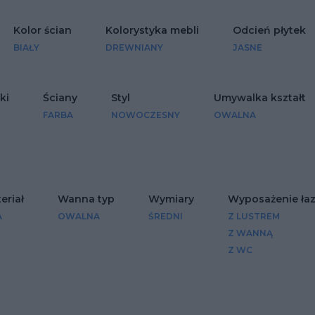
Kolor ścian
Kolorystyka mebli
Odcień płytek
BIAŁY
DREWNIANY
JASNE
ki
Ściany
Styl
Umywalka kształt
FARBA
NOWOCZESNY
OWALNA
riał
Wanna typ
Wymiary
Wyposażenie łaz
A
OWALNA
ŚREDNI
Z LUSTREM
Z WANNĄ
Z WC