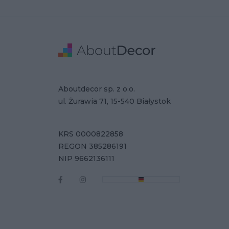
Stopka
Adres
Dane Firmy
Aboutdecor sp. z o.o.
ul. Żurawia 71, 15-540 Białystok
KRS 0000822858
REGON 385286191
NIP 9662136111