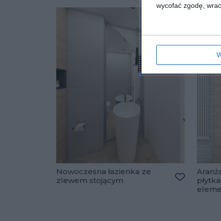
wycofać zgodę, wraca
W
Nowoczesna łazienka ze
Aranża
zlewem stojącym
płytka
Dodaj do u
eleme