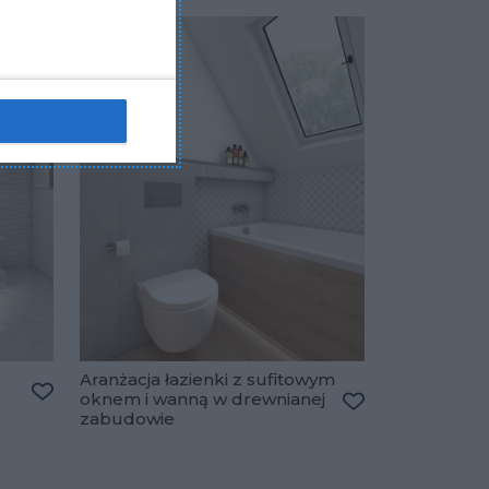
Aranżacja łazienki z sufitowym
oknem i wanną w drewnianej
Dodaj do ulubionych
zabudowie
Dodaj do ulubio