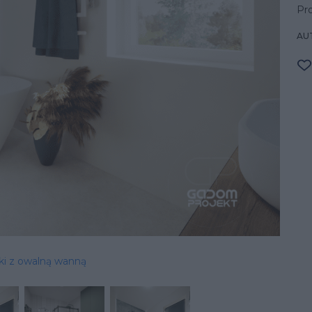
Pro
AU
nki z owalną wanną