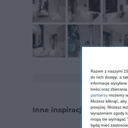
Razem z naszymi 153
Komentarze
do nich dostęp, a ta
informacje wysyłane 
treści oraz zbierania
partnerzy
możemy wyk
Możesz kliknąć, aby
powyżej. Możesz też 
Inne inspiracje
wyrażeniem zgody lu
mogą nie wymagać Tw
będą mieć zastosowa