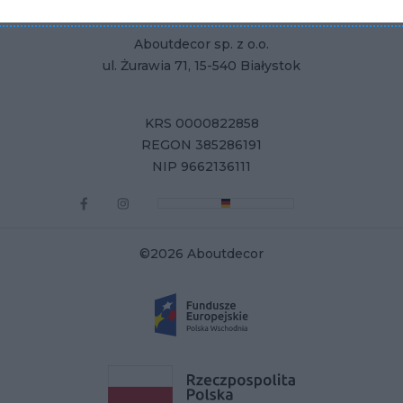
Aboutdecor sp. z o.o.
ul. Żurawia 71, 15-540 Białystok
KRS 0000822858
REGON 385286191
NIP 9662136111
©2026 Aboutdecor