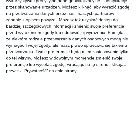
wykorzystywać precyzyjne dane geolokalizacyjne i identyfikację
przez skanowanie urządzeń. Możesz kliknąć, aby wyrazić zgodę
na przetwarzanie danych przez nas i naszych partnerów
zgodnie z opisem powyżej. Możesz też uzyskać dostęp do
bardziej szczegółowych informacji i zmienić swoje preferencje
przed wyrażeniem zgody lub odmówić jej wyrażenia.
Pamiętaj,
że niektóre rodzaje przetwarzania danych osobowych mogą nie
wymagać Twojej zgody, ale masz prawo sprzeciwić się takiemu
INSPIRACJA
przetwarzaniu. Twoje preferencje będą mieć zastosowanie tylko
Łazienka z armaturą
do tej witryny. Możesz w dowolnym momencie zmienić swoje
łazienkową Kludi Pure &
preferencje lub wycofać zgodę, wracając na tę stronę i klikając
przycisk "Prywatność" na dole strony.
Easy
Aranżacja łazienki z armaturą łazienkową Kludi Pure & Easy.
AUTOR:
KLUDI
DODAJ DO ULUBIONYCH
UDOSTĘPNIJ