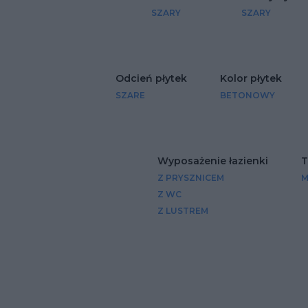
SZARY
SZARY
Odcień płytek
Kolor płytek
SZARE
BETONOWY
Wyposażenie łazienki
T
Z PRYSZNICEM
M
Z WC
Z LUSTREM