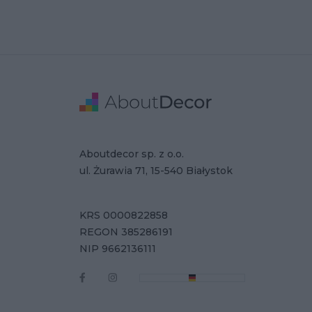
Stopka
Adres
Dane Firmy
Aboutdecor sp. z o.o.
ul. Żurawia 71, 15-540 Białystok
KRS 0000822858
REGON 385286191
NIP 9662136111