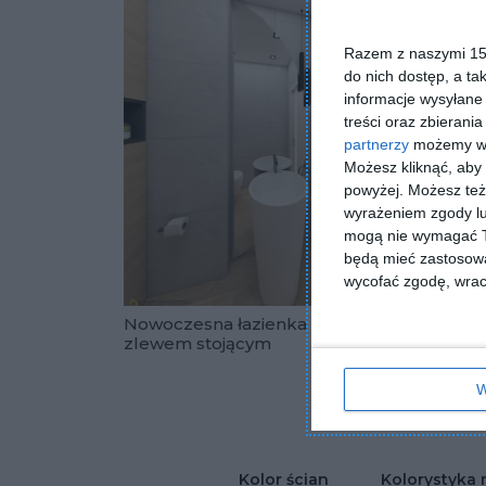
Razem z naszymi 153
do nich dostęp, a ta
informacje wysyłane 
treści oraz zbierania
partnerzy
możemy wyk
Możesz kliknąć, aby
powyżej. Możesz też 
wyrażeniem zgody lu
mogą nie wymagać Tw
będą mieć zastosowa
wycofać zgodę, wraca
Nowoczesna łazienka ze
Aranża
zlewem stojącym
płytka
Dodaj do u
eleme
W
Kolor ścian
Kolorystyka 