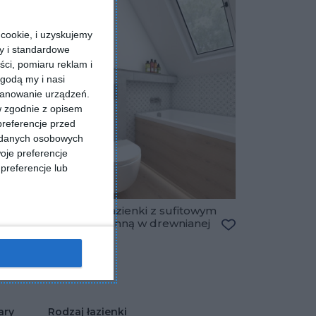
cookie, i uzyskujemy
ry i standardowe
ści, pomiaru reklam i
godą my i nasi
kanowanie urządzeń.
w zgodnie z opisem
preferencje przed
a danych osobowych
oje preferencje
preferencje lub
Aranżacja łazienki z sufitowym
oknem i wanną w drewnianej
Dodaj do ulubionych
zabudowie
Dodaj do ulubio
ary
Rodzaj łazienki