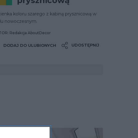
prysznicową
ienka koloru szarego z kabiną prysznicową w
ylu nowoczesnym.
OR: Redakcja AboutDecor
UDOSTĘPNIJ
DODAJ DO ULUBIONYCH