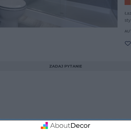
Łaz
st
AUT
ZADAJ PYTANIE