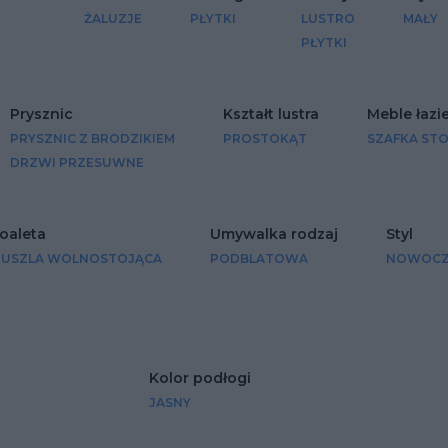
ŻALUZJE
PŁYTKI
LUSTRO
MAŁY
PŁYTKI
Prysznic
Kształt lustra
Meble łaz
PRYSZNIC Z BRODZIKIEM
PROSTOKĄT
SZAFKA ST
DRZWI PRZESUWNE
oaleta
Umywalka rodzaj
Styl
USZLA WOLNOSTOJĄCA
PODBLATOWA
NOWOCZ
Kolor podłogi
JASNY