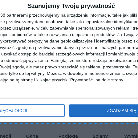
Szanujemy Twoją prywatność
8 partnerami przechowujemy na urządzeniu informacje, takie jak pliki 
kże przetwarzamy dane osobowe, takie jak niepowtarzalne identyfikato
przez urządzenie, w celu zapewniania spersonalizowanych reklam i tre
 opinii odbiorców, a także rozwijania i ulepszania produktów.
Za Twoją z
orzystywać precyzyjne dane geolokalizacyjne i identyfikację przez s
 wyrazić zgodę na przetwarzanie danych przez nas i naszych partneró
uzyskać dostęp do bardziej szczegółowych informacji i zmienić swoje 
b odmówić jej wyrażenia.
Pamiętaj, że niektóre rodzaje przetwarzani
ojej zgody, ale masz prawo sprzeciwić się takiemu przetwarzaniu. Tw
nie tylko do tej witryny. Możesz w dowolnym momencie zmienić swoje 
jąc na tę stronę i klikając przycisk "Prywatność" na dole strony.
cja łazienni z białymi
Aranżacja łazienni z białymi
mi 3d na ścianie i z
płytkami 3d na ścianie
lubionych
ntami drewna
Dodaj do ulubionych
IĘCEJ OPCJI
ZGADZAM SIĘ
mebli
Okna
Podłoga
Ściany
Wymi