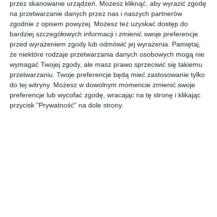
przez skanowanie urządzeń. Możesz kliknąć, aby wyrazić zgodę
Salon z jasną kanapą i stolikiem kawowym
na przetwarzanie danych przez nas i naszych partnerów
zgodnie z opisem powyżej. Możesz też uzyskać dostęp do
AUTOR:
PORTA
bardziej szczegółowych informacji i zmienić swoje preferencje
DODAJ DO ULUBIONYCH
przed wyrażeniem zgody lub odmówić jej wyrażenia.
Pamiętaj,
że niektóre rodzaje przetwarzania danych osobowych mogą nie
UDOSTĘPNIJ
wymagać Twojej zgody, ale masz prawo sprzeciwić się takiemu
przetwarzaniu. Twoje preferencje będą mieć zastosowanie tylko
do tej witryny. Możesz w dowolnym momencie zmienić swoje
preferencje lub wycofać zgodę, wracając na tę stronę i klikając
Komentarze
ZADAJ PYTANIE
przycisk "Prywatność" na dole strony.
Inne inspiracje