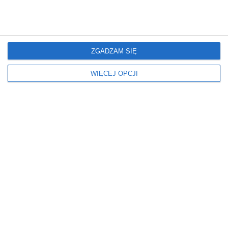
W BLOKU
ZASŁONY
W DOMU
Z SALONEM
Oświetlenie
Podłoga
ZGADZAM SIĘ
KINKIETY
DYWAN
WIĘCEJ OPCJI
LAMPY WISZĄCE
PANELE
ŻYRANDOLE
Ściany
Stół
CEGŁA
DREWNIANY
FARBA
OKRĄGŁY
OBRAZ
Styl
Wymiary
KLASYCZNY
ŚREDNI
SKANDYNAWSKI