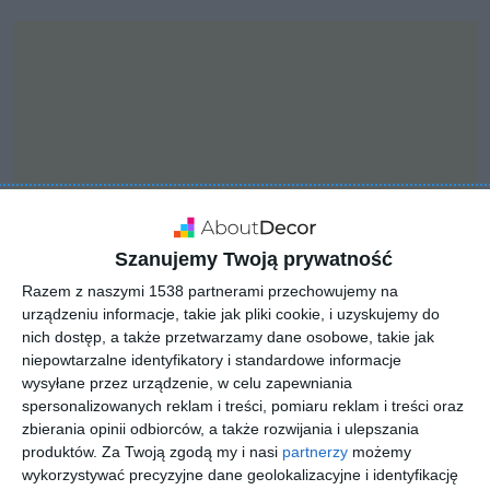
Szanujemy Twoją prywatność
Razem z naszymi 1538 partnerami przechowujemy na
urządzeniu informacje, takie jak pliki cookie, i uzyskujemy do
nich dostęp, a także przetwarzamy dane osobowe, takie jak
INSPIRACJA
niepowtarzalne identyfikatory i standardowe informacje
Aranżacja salonu ze
wysyłane przez urządzenie, w celu zapewniania
spersonalizowanych reklam i treści, pomiaru reklam i treści oraz
ścianą z cegiełki
zbierania opinii odbiorców, a także rozwijania i ulepszania
produktów.
Za Twoją zgodą my i nasi
partnerzy
możemy
wykorzystywać precyzyjne dane geolokalizacyjne i identyfikację