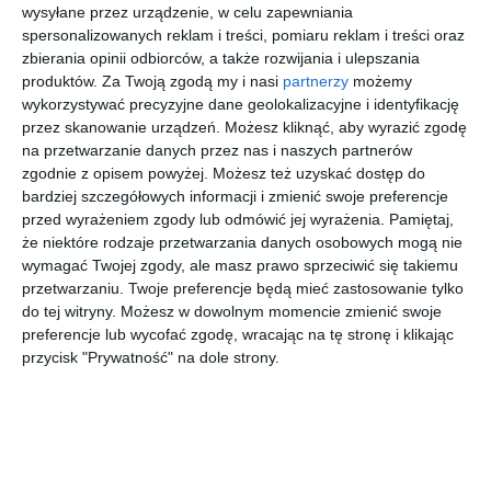
wysyłane przez urządzenie, w celu zapewniania
spersonalizowanych reklam i treści, pomiaru reklam i treści oraz
INSPIRACJA
zbierania opinii odbiorców, a także rozwijania i ulepszania
Aranżacja małej łazienki
produktów.
Za Twoją zgodą my i nasi
partnerzy
możemy
z białą muszlą klozetową
wykorzystywać precyzyjne dane geolokalizacyjne i identyfikację
przez skanowanie urządzeń. Możesz kliknąć, aby wyrazić zgodę
na przetwarzanie danych przez nas i naszych partnerów
zgodnie z opisem powyżej. Możesz też uzyskać dostęp do
Aranżacja małej łazienki z białą muszlą klozetową z jasną
bardziej szczegółowych informacji i zmienić swoje preferencje
podłogą.
przed wyrażeniem zgody lub odmówić jej wyrażenia.
Pamiętaj,
że niektóre rodzaje przetwarzania danych osobowych mogą nie
AUTOR:
INVENTIVE studio
wymagać Twojej zgody, ale masz prawo sprzeciwić się takiemu
przetwarzaniu. Twoje preferencje będą mieć zastosowanie tylko
DODAJ DO ULUBIONYCH
do tej witryny. Możesz w dowolnym momencie zmienić swoje
preferencje lub wycofać zgodę, wracając na tę stronę i klikając
UDOSTĘPNIJ
przycisk "Prywatność" na dole strony.
Pozostałe zdjęcia w projekcie:
Mieszkanie z otwartym
salonem