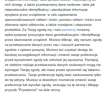
nich dostęp, a także przetwarzamy dane osobowe, takie jak
niepowtarzalne identyfikatory i standardowe informacje
Aranżacja łazienki w szarościach z prysznicem, lustrem i
wysyłane przez urządzenie, w celu zapewniania
muszlą klozetową.
spersonalizowanych reklam i treści, pomiaru reklam i treści oraz
zbierania opinii odbiorców, a także rozwijania i ulepszania
AUTOR:
INVENTIVE studio
produktów.
Za Twoją zgodą my i nasi
partnerzy
możemy
wykorzystywać precyzyjne dane geolokalizacyjne i identyfikację
DODAJ DO ULUBIONYCH
przez skanowanie urządzeń. Możesz kliknąć, aby wyrazić zgodę
na przetwarzanie danych przez nas i naszych partnerów
UDOSTĘPNIJ
zgodnie z opisem powyżej. Możesz też uzyskać dostęp do
Pozostałe zdjęcia w projekcie:
Nowoczesne mieszkanie z
bardziej szczegółowych informacji i zmienić swoje preferencje
przed wyrażeniem zgody lub odmówić jej wyrażenia.
Pamiętaj,
kominkiem
że niektóre rodzaje przetwarzania danych osobowych mogą nie
wymagać Twojej zgody, ale masz prawo sprzeciwić się takiemu
przetwarzaniu. Twoje preferencje będą mieć zastosowanie tylko
do tej witryny. Możesz w dowolnym momencie zmienić swoje
preferencje lub wycofać zgodę, wracając na tę stronę i klikając
przycisk "Prywatność" na dole strony.