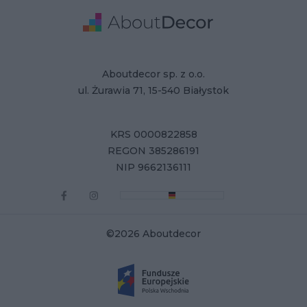
Adres
Dane Firmy
Aboutdecor sp. z o.o.
ul. Żurawia 71, 15-540 Białystok
KRS 0000822858
REGON 385286191
NIP 9662136111
©2026 Aboutdecor