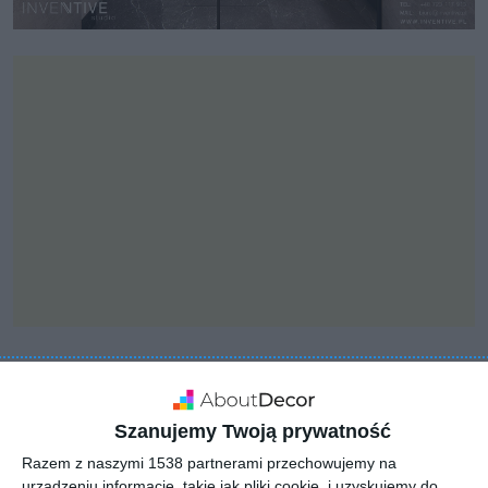
INSPIRACJA
Aranżacja łazienki w
Szanujemy Twoją prywatność
szarościach
Razem z naszymi 1538 partnerami przechowujemy na
urządzeniu informacje, takie jak pliki cookie, i uzyskujemy do