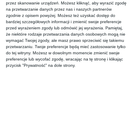
przez skanowanie urządzeń. Możesz kliknąć, aby wyrazić zgodę
na przetwarzanie danych przez nas i naszych partnerów
Aranżacja łazienki w stylu klasycznym w szarościach.
zgodnie z opisem powyżej. Możesz też uzyskać dostęp do
bardziej szczegółowych informacji i zmienić swoje preferencje
AUTOR: Redakcja AboutDecor
przed wyrażeniem zgody lub odmówić jej wyrażenia.
Pamiętaj,
że niektóre rodzaje przetwarzania danych osobowych mogą nie
DODAJ DO ULUBIONYCH
wymagać Twojej zgody, ale masz prawo sprzeciwić się takiemu
przetwarzaniu. Twoje preferencje będą mieć zastosowanie tylko
UDOSTĘPNIJ
do tej witryny. Możesz w dowolnym momencie zmienić swoje
preferencje lub wycofać zgodę, wracając na tę stronę i klikając
przycisk "Prywatność" na dole strony.
Komentarze
ZADAJ PYTANIE
Inne inspiracje