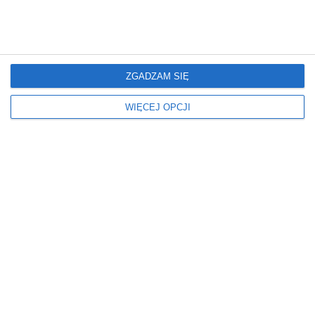
Odcień płytek
Kolor płytek
JASNE
BETONOWY
Wanna materiał
Wanna typ
ZGADZAM SIĘ
AKRYLOWA
PROSTOKĄTNA
Kształt lustra
Meble łazienkowe
WIĘCEJ OPCJI
PROSTOKĄT
SZAFKA WISZĄCA
Umywalka kształt
Wyposażenie łazienki
PROSTOKĄTNA
Z WANNĄ
Styl
Oświetlenie
NOWOCZESNY
LED
KINKIETY
Kolor podłogi
JASNY