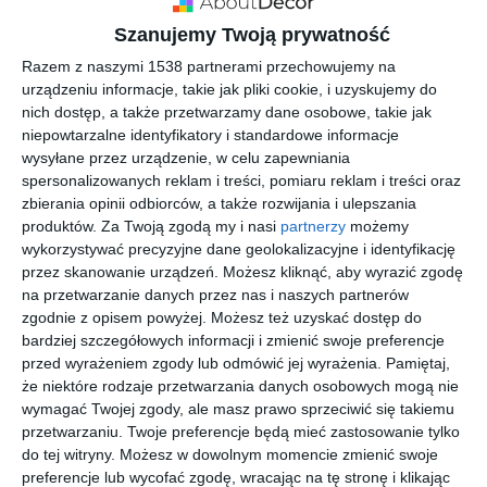
Szanujemy Twoją prywatność
Razem z naszymi 1538 partnerami przechowujemy na
urządzeniu informacje, takie jak pliki cookie, i uzyskujemy do
nich dostęp, a także przetwarzamy dane osobowe, takie jak
Katalog schody do
Katalog schody do
domu 2024
domu 2024
niepowtarzalne identyfikatory i standardowe informacje
Dodaj do ulubionych
Do
wysyłane przez urządzenie, w celu zapewniania
spersonalizowanych reklam i treści, pomiaru reklam i treści oraz
zbierania opinii odbiorców, a także rozwijania i ulepszania
produktów.
Za Twoją zgodą my i nasi
partnerzy
możemy
wykorzystywać precyzyjne dane geolokalizacyjne i identyfikację
przez skanowanie urządzeń. Możesz kliknąć, aby wyrazić zgodę
na przetwarzanie danych przez nas i naszych partnerów
zgodnie z opisem powyżej. Możesz też uzyskać dostęp do
bardziej szczegółowych informacji i zmienić swoje preferencje
przed wyrażeniem zgody lub odmówić jej wyrażenia.
Pamiętaj,
że niektóre rodzaje przetwarzania danych osobowych mogą nie
wymagać Twojej zgody, ale masz prawo sprzeciwić się takiemu
przetwarzaniu. Twoje preferencje będą mieć zastosowanie tylko
Katalog schody do
Katalog schody do
do tej witryny. Możesz w dowolnym momencie zmienić swoje
domu 2024
domu 2024
preferencje lub wycofać zgodę, wracając na tę stronę i klikając
Dodaj do ulubionych
Do