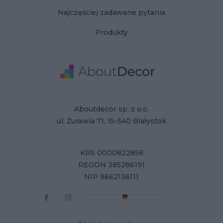
Najczęściej zadawane pytania
Produkty
Adres
Dane Firmy
Aboutdecor sp. z o.o.
ul. Żurawia 71, 15-540 Białystok
KRS 0000822858
REGON 385286191
NIP 9662136111