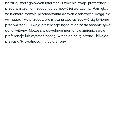
bardziej szczegółowych informacji i zmienić swoje preferencje
przed wyrażeniem zgody lub odmówić jej wyrażenia.
Pamiętaj,
że niektóre rodzaje przetwarzania danych osobowych mogą nie
wymagać Twojej zgody, ale masz prawo sprzeciwić się takiemu
przetwarzaniu. Twoje preferencje będą mieć zastosowanie tylko
Tapeta na ścianie
Drewniane schody z
do tej witryny. Możesz w dowolnym momencie zmienić swoje
klatki schodowej ze
podświetleniem Led
preferencje lub wycofać zgodę, wracając na tę stronę i klikając
schodami
oraz czarnym kolorem
Dodaj do ulubionych
Do
na ścianie
przycisk "Prywatność" na dole strony.