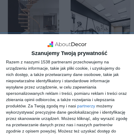
Szanujemy Twoją prywatność
Razem z naszymi 1538 partnerami przechowujemy na
urządzeniu informacje, takie jak pliki cookie, i uzyskujemy do
Katalog schody do
Wnętrze biurowe
nich dostęp, a także przetwarzamy dane osobowe, takie jak
domu 2024
projektu Viva Design
niepowtarzalne identyfikatory i standardowe informacje
Dodaj do ulubionych
Do
wysyłane przez urządzenie, w celu zapewniania
spersonalizowanych reklam i treści, pomiaru reklam i treści oraz
zbierania opinii odbiorców, a także rozwijania i ulepszania
produktów.
Za Twoją zgodą my i nasi
partnerzy
możemy
wykorzystywać precyzyjne dane geolokalizacyjne i identyfikację
przez skanowanie urządzeń. Możesz kliknąć, aby wyrazić zgodę
na przetwarzanie danych przez nas i naszych partnerów
zgodnie z opisem powyżej. Możesz też uzyskać dostęp do