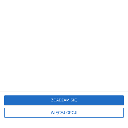
Projekt domu z
marmurowymi
schodami
Dodaj do ulubionych
ZGADZAM SIĘ
WIĘCEJ OPCJI