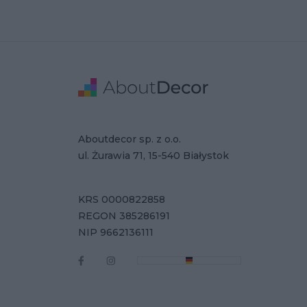
Stopka
Adres
Dane Firmy
Aboutdecor sp. z o.o.
ul. Żurawia 71, 15-540 Białystok
KRS 0000822858
REGON 385286191
NIP 9662136111