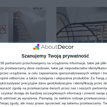
Szanujemy Twoją prywatność
8 partnerami przechowujemy na urządzeniu informacje, takie jak pliki 
kże przetwarzamy dane osobowe, takie jak niepowtarzalne identyfikato
przez urządzenie, w celu zapewniania spersonalizowanych reklam i tre
 opinii odbiorców, a także rozwijania i ulepszania produktów.
Za Twoją z
orzystywać precyzyjne dane geolokalizacyjne i identyfikację przez s
og schody do domu
Schody modułowe kręcon
 wyrazić zgodę na przetwarzanie danych przez nas i naszych partneró
Calgary
uzyskać dostęp do bardziej szczegółowych informacji i zmienić swoje 
lubionych
Dodaj do ulubionych
b odmówić jej wyrażenia.
Pamiętaj, że niektóre rodzaje przetwarzani
ojej zgody, ale masz prawo sprzeciwić się takiemu przetwarzaniu. Tw