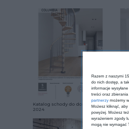
Razem z naszymi 153
do nich dostęp, a ta
informacje wysyłane 
treści oraz zbierania
partnerzy
możemy wyk
Katalog schody do domu
Katal
Możesz kliknąć, aby
2024
2024
powyżej. Możesz też 
Dodaj do u
wyrażeniem zgody lu
mogą nie wymagać Tw