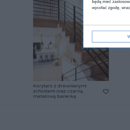
będą mieć zastosowa
wycofać zgodę, wraca
W
Korytarz z drewnianymi
schodami oraz czarną,
metalową barierką
Dodaj do u