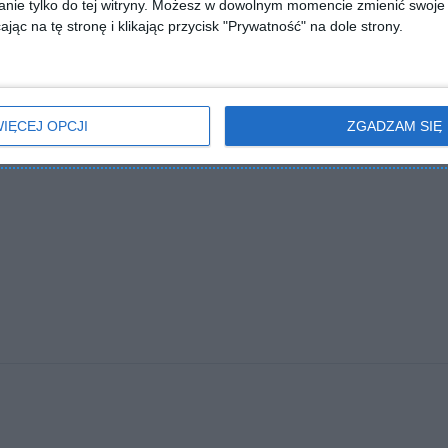
nie tylko do tej witryny. Możesz w dowolnym momencie zmienić swoje 
jąc na tę stronę i klikając przycisk "Prywatność" na dole strony.
IĘCEJ OPCJI
ZGADZAM SIĘ
lubionych