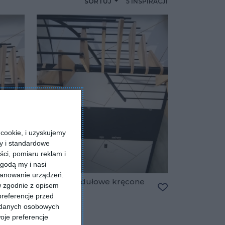
SORTUJ
5 INSPIRACJI
cookie, i uzyskujemy
ry i standardowe
ści, pomiaru reklam i
godą my i nasi
kanowanie urządzeń.
e
Schody modułowe kręcone
w zgodnie z opisem
Calgary
preferencje przed
Dodaj do ulubionych
Dodaj do ulubio
a danych osobowych
oje preferencje