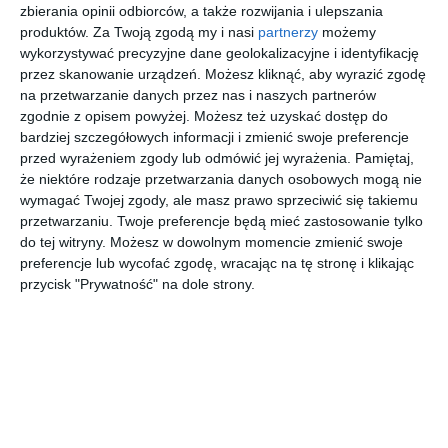
Ceramika Paradyż w
zbierania opinii odbiorców, a także rozwijania i ulepszania
łazience
produktów.
Za Twoją zgodą my i nasi
partnerzy
możemy
wykorzystywać precyzyjne dane geolokalizacyjne i identyfikację
przez skanowanie urządzeń. Możesz kliknąć, aby wyrazić zgodę
na przetwarzanie danych przez nas i naszych partnerów
Aranżacja z wyjątkowymi płytkami z kolekcji Arctic Storm
zgodnie z opisem powyżej. Możesz też uzyskać dostęp do
bardziej szczegółowych informacji i zmienić swoje preferencje
Ceramika Paradyż w łazience.
przed wyrażeniem zgody lub odmówić jej wyrażenia.
Pamiętaj,
AUTOR:
Ceramika Paradyż Sp. z o.o.
że niektóre rodzaje przetwarzania danych osobowych mogą nie
wymagać Twojej zgody, ale masz prawo sprzeciwić się takiemu
DODAJ DO ULUBIONYCH
przetwarzaniu. Twoje preferencje będą mieć zastosowanie tylko
do tej witryny. Możesz w dowolnym momencie zmienić swoje
UDOSTĘPNIJ
preferencje lub wycofać zgodę, wracając na tę stronę i klikając
przycisk "Prywatność" na dole strony.
Pozostałe zdjęcia w projekcie:
Arctic Storm