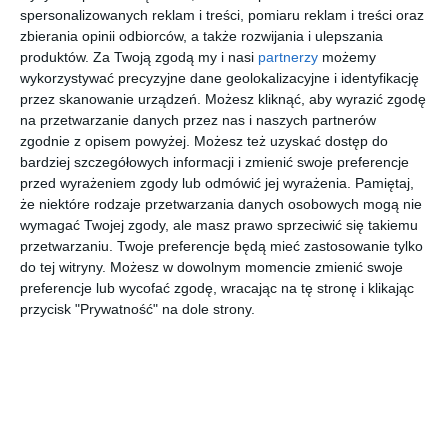
spersonalizowanych reklam i treści, pomiaru reklam i treści oraz
zbierania opinii odbiorców, a także rozwijania i ulepszania
produktów.
Za Twoją zgodą my i nasi
partnerzy
możemy
wykorzystywać precyzyjne dane geolokalizacyjne i identyfikację
przez skanowanie urządzeń. Możesz kliknąć, aby wyrazić zgodę
na przetwarzanie danych przez nas i naszych partnerów
zgodnie z opisem powyżej. Możesz też uzyskać dostęp do
bardziej szczegółowych informacji i zmienić swoje preferencje
przed wyrażeniem zgody lub odmówić jej wyrażenia.
Pamiętaj,
że niektóre rodzaje przetwarzania danych osobowych mogą nie
wymagać Twojej zgody, ale masz prawo sprzeciwić się takiemu
INSPIRACJA
przetwarzaniu. Twoje preferencje będą mieć zastosowanie tylko
Sypialnia z zasłonami ze
do tej witryny. Możesz w dowolnym momencie zmienić swoje
wzorem floralnym
preferencje lub wycofać zgodę, wracając na tę stronę i klikając
przycisk "Prywatność" na dole strony.
Sypialnia z jasnymi ścianami z zasłonami ze wzorem
floralnym.
AUTOR:
Eurofirany