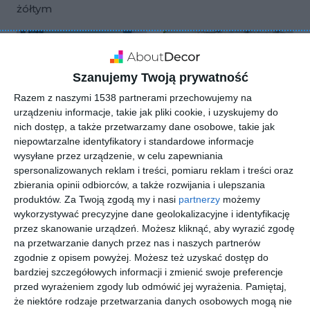
Dodaj do ulubionych
żółtym
Szanujemy Twoją prywatność
Razem z naszymi 1538 partnerami przechowujemy na
urządzeniu informacje, takie jak pliki cookie, i uzyskujemy do
nich dostęp, a także przetwarzamy dane osobowe, takie jak
niepowtarzalne identyfikatory i standardowe informacje
wysyłane przez urządzenie, w celu zapewniania
spersonalizowanych reklam i treści, pomiaru reklam i treści oraz
zbierania opinii odbiorców, a także rozwijania i ulepszania
Sypialnia w stylu
Aranżacja sypialni z
produktów.
Za Twoją zgodą my i nasi
partnerzy
możemy
glamour z motywem
motywem floralnym
wykorzystywać precyzyjne dane geolokalizacyjne i identyfikację
roślinnym
na pościeli i
Dodaj do ulubionych
przez skanowanie urządzeń. Możesz kliknąć, aby wyrazić zgodę
Doda
zasłonach
na przetwarzanie danych przez nas i naszych partnerów
zgodnie z opisem powyżej. Możesz też uzyskać dostęp do
bardziej szczegółowych informacji i zmienić swoje preferencje
przed wyrażeniem zgody lub odmówić jej wyrażenia.
Pamiętaj,
że niektóre rodzaje przetwarzania danych osobowych mogą nie