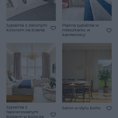
Sypialnia z zielonym
Piękna sypialnia w
kolorem na ścianie
mieszkaniu w
Dodaj do ulubionych
kamiennicy
Doda
Sypialnia z
Salon w stylu boho
tapicerowanym
Doda
łóżkiem w kolorze