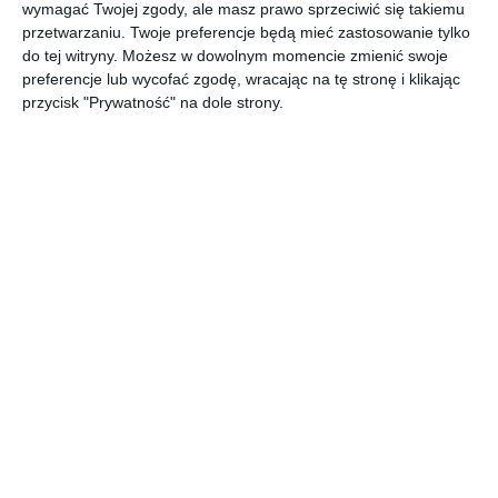
wymagać Twojej zgody, ale masz prawo sprzeciwić się takiemu
przetwarzaniu. Twoje preferencje będą mieć zastosowanie tylko
do tej witryny. Możesz w dowolnym momencie zmienić swoje
preferencje lub wycofać zgodę, wracając na tę stronę i klikając
przycisk "Prywatność" na dole strony.
Aranżacja sypialni z
Poduszki satynowe z
satynowymi
motywem floralnym
Doda
poduszkami
Dodaj do ulubionych