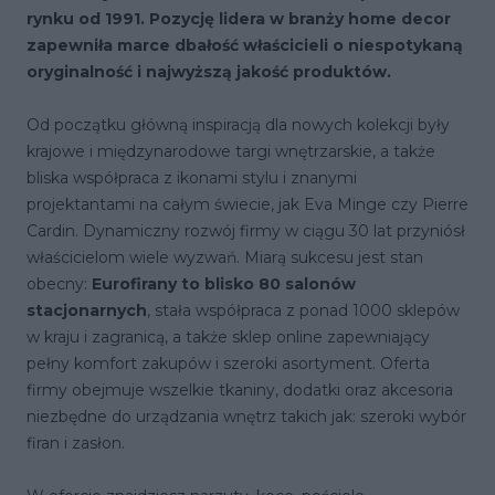
rynku od 1991. Pozycję lidera w branży home decor
zapewniła marce dbałość właścicieli o niespotykaną
oryginalność i najwyższą jakość produktów.
Od początku główną inspiracją dla nowych kolekcji były
krajowe i międzynarodowe targi wnętrzarskie, a także
bliska współpraca z ikonami stylu i znanymi
projektantami na całym świecie, jak Eva Minge czy Pierre
Cardin. Dynamiczny rozwój firmy w ciągu 30 lat przyniósł
właścicielom wiele wyzwań. Miarą sukcesu jest stan
obecny:
Eurofirany to blisko 80 salonów
stacjonarnych
, stała współpraca z ponad 1000 sklepów
w kraju i zagranicą, a także sklep online zapewniający
pełny komfort zakupów i szeroki asortyment. Oferta
firmy obejmuje wszelkie tkaniny, dodatki oraz akcesoria
niezbędne do urządzania wnętrz takich jak: szeroki wybór
firan i zasłon.