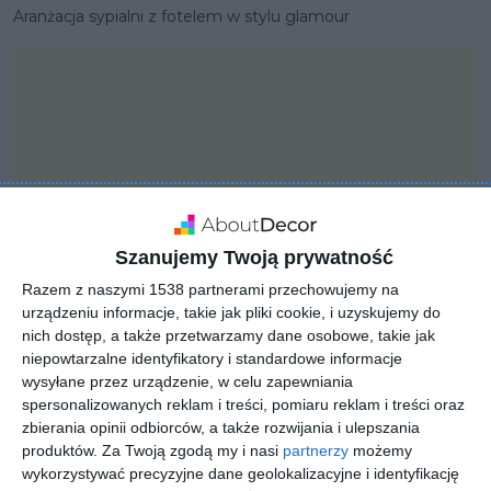
Aranżacja sypialni z fotelem w stylu glamour
Szanujemy Twoją prywatność
Razem z naszymi 1538 partnerami przechowujemy na
urządzeniu informacje, takie jak pliki cookie, i uzyskujemy do
nich dostęp, a także przetwarzamy dane osobowe, takie jak
niepowtarzalne identyfikatory i standardowe informacje
wysyłane przez urządzenie, w celu zapewniania
PROJEKT
Sypialnia z elementami
spersonalizowanych reklam i treści, pomiaru reklam i treści oraz
zbierania opinii odbiorców, a także rozwijania i ulepszania
formalnymi
produktów.
Za Twoją zgodą my i nasi
partnerzy
możemy
wykorzystywać precyzyjne dane geolokalizacyjne i identyfikację