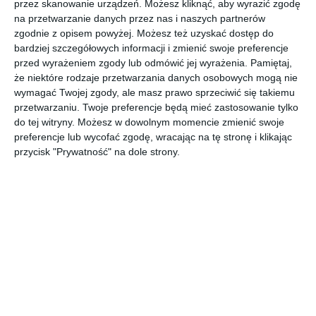
przez skanowanie urządzeń. Możesz kliknąć, aby wyrazić zgodę
na przetwarzanie danych przez nas i naszych partnerów
Sypialnia z elementami formalnymi w kolorze turkusowym z
zgodnie z opisem powyżej. Możesz też uzyskać dostęp do
łóżkiem kontynentalnym.
bardziej szczegółowych informacji i zmienić swoje preferencje
POKAŻ WIĘCEJ
przed wyrażeniem zgody lub odmówić jej wyrażenia.
Pamiętaj,
że niektóre rodzaje przetwarzania danych osobowych mogą nie
AUTOR:
Eurofirany
wymagać Twojej zgody, ale masz prawo sprzeciwić się takiemu
przetwarzaniu. Twoje preferencje będą mieć zastosowanie tylko
Kategoria projektu
do tej witryny. Możesz w dowolnym momencie zmienić swoje
Mieszkanie
preferencje lub wycofać zgodę, wracając na tę stronę i klikając
przycisk "Prywatność" na dole strony.
UDOSTĘPNIJ
DODAJ DO ULUBIONYCH
Pozostałe zdjęcia w projekcie:
Sypialnia z elementami
formalnymi