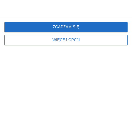
marzeń.
nowoczesnym
wykończeniem
ZGADZAM SIĘ
WIĘCEJ OPCJI
Mieszkanie
Mieszkanie
Nowoczesne Mieszkanie
Mieszkanie z
artystycznym
charakterem