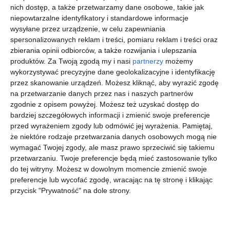
nich dostęp, a także przetwarzamy dane osobowe, takie jak
niepowtarzalne identyfikatory i standardowe informacje
wysyłane przez urządzenie, w celu zapewniania
spersonalizowanych reklam i treści, pomiaru reklam i treści oraz
zbierania opinii odbiorców, a także rozwijania i ulepszania
produktów.
Za Twoją zgodą my i nasi
partnerzy
możemy
wykorzystywać precyzyjne dane geolokalizacyjne i identyfikację
przez skanowanie urządzeń. Możesz kliknąć, aby wyrazić zgodę
INSPIRACJA
na przetwarzanie danych przez nas i naszych partnerów
Sypialnia w stylu
zgodnie z opisem powyżej. Możesz też uzyskać dostęp do
nowoczesnym z szarą,
bardziej szczegółowych informacji i zmienić swoje preferencje
przed wyrażeniem zgody lub odmówić jej wyrażenia.
Pamiętaj,
tapicerowaną ścianą,
że niektóre rodzaje przetwarzania danych osobowych mogą nie
łóżkiem kontynentalnym
wymagać Twojej zgody, ale masz prawo sprzeciwić się takiemu
przetwarzaniu. Twoje preferencje będą mieć zastosowanie tylko
oraz komodą w głębokim
do tej witryny. Możesz w dowolnym momencie zmienić swoje
połysku
preferencje lub wycofać zgodę, wracając na tę stronę i klikając
przycisk "Prywatność" na dole strony.
Sypialnia w stylu nowoczesnym z szarą, tapicerowaną ścianą,