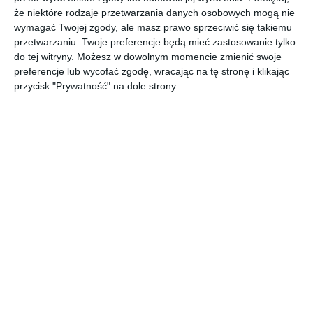
Dodaj do ulubionych
Doda
że niektóre rodzaje przetwarzania danych osobowych mogą nie
wymagać Twojej zgody, ale masz prawo sprzeciwić się takiemu
przetwarzaniu. Twoje preferencje będą mieć zastosowanie tylko
do tej witryny. Możesz w dowolnym momencie zmienić swoje
preferencje lub wycofać zgodę, wracając na tę stronę i klikając
przycisk "Prywatność" na dole strony.
Pokój nastolatki
Pokój nastolatki
Dodaj do ulubionych
Doda