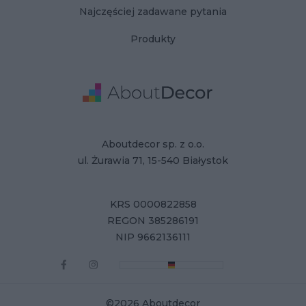
Najczęściej zadawane pytania
Produkty
Adres
Dane Firmy
Aboutdecor sp. z o.o.
ul. Żurawia 71, 15-540 Białystok
KRS 0000822858
REGON 385286191
NIP 9662136111
©2026 Aboutdecor