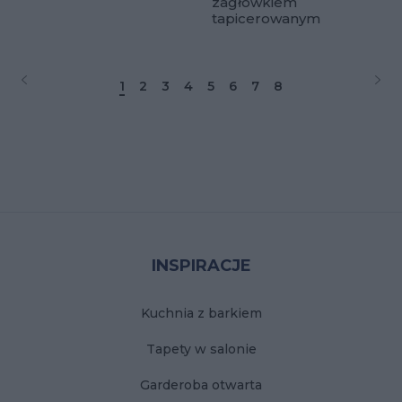
zagłówkiem
tapicerowanym
1
2
3
4
5
6
7
8
Stopka
INSPIRACJE
Kuchnia z barkiem
Tapety w salonie
Garderoba otwarta