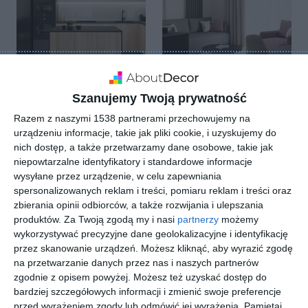
Szanujemy Twoją prywatność
6
4
Dodaj do ulubionych
Doda
Razem z naszymi 1538 partnerami przechowujemy na
urządzeniu informacje, takie jak pliki cookie, i uzyskujemy do
nich dostęp, a także przetwarzamy dane osobowe, takie jak
niepowtarzalne identyfikatory i standardowe informacje
wysyłane przez urządzenie, w celu zapewniania
spersonalizowanych reklam i treści, pomiaru reklam i treści oraz
zbierania opinii odbiorców, a także rozwijania i ulepszania
produktów.
Za Twoją zgodą my i nasi
partnerzy
możemy
wykorzystywać precyzyjne dane geolokalizacyjne i identyfikację
przez skanowanie urządzeń. Możesz kliknąć, aby wyrazić zgodę
na przetwarzanie danych przez nas i naszych partnerów
zgodnie z opisem powyżej. Możesz też uzyskać dostęp do
bardziej szczegółowych informacji i zmienić swoje preferencje
2
1
przed wyrażeniem zgody lub odmówić jej wyrażenia.
Pamiętaj,