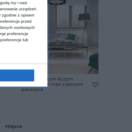
godą my i nasi
kanowanie urządzeń.
w zgodnie z opisem
preferencje przed
a danych osobowych
oje preferencje
preferencje lub
Salon z szarym dużym
narożnikiem oraz z jasnymi
Dodaj do ulubionych
panelami
Dodaj do ulubio
Miejsce