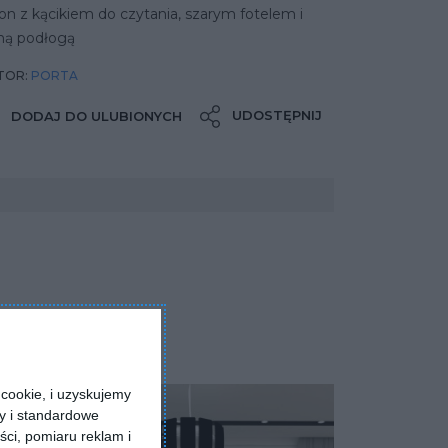
on z kącikiem do czytania, szarym fotelem i
sną podłogą
TOR:
PORTA
UDOSTĘPNIJ
DODAJ DO ULUBIONYCH
cookie, i uzyskujemy
ry i standardowe
ści, pomiaru reklam i