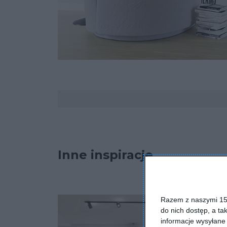
Komentarze
Inne inspiracje
Razem z naszymi 153
do nich dostęp, a ta
informacje wysyłane 