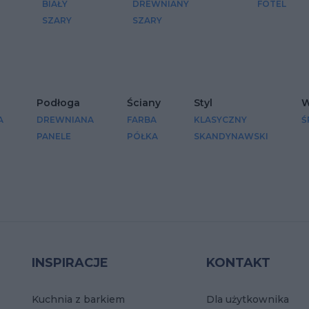
BIAŁY
DREWNIANY
FOTEL
SZARY
SZARY
Podłoga
Ściany
Styl
W
A
DREWNIANA
FARBA
KLASYCZNY
Ś
PANELE
PÓŁKA
SKANDYNAWSKI
INSPIRACJE
KONTAKT
Kuchnia z barkiem
Dla użytkownika