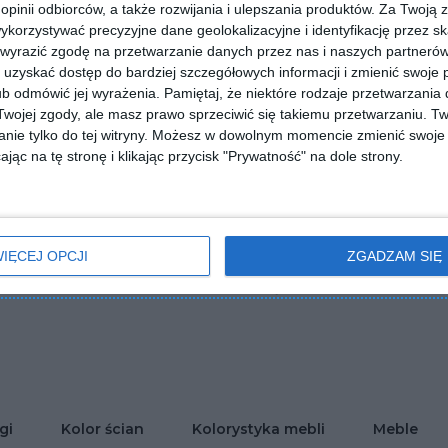
 opinii odbiorców, a także rozwijania i ulepszania produktów.
Za Twoją z
orzystywać precyzyjne dane geolokalizacyjne i identyfikację przez s
 wyrazić zgodę na przetwarzanie danych przez nas i naszych partneró
uzyskać dostęp do bardziej szczegółowych informacji i zmienić swoje 
b odmówić jej wyrażenia.
Pamiętaj, że niektóre rodzaje przetwarzani
ojej zgody, ale masz prawo sprzeciwić się takiemu przetwarzaniu. Tw
nie tylko do tej witryny. Możesz w dowolnym momencie zmienić swoje 
jąc na tę stronę i klikając przycisk "Prywatność" na dole strony.
IĘCEJ OPCJI
ZGADZAM SIĘ
z jadalnią i modnym
Salon z jadalnią i czerwoną
tleniem
cegłą na ścianie
Dodaj do ulubionych
lubionych
gi
Kolor ścian
Kolorystyka mebli
Meble