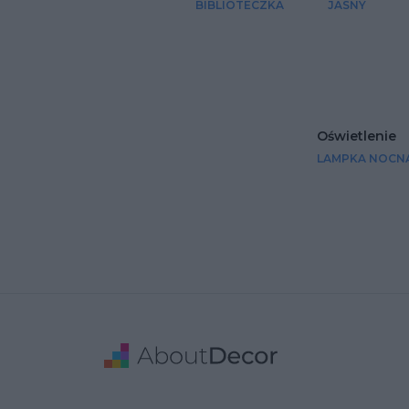
BIBLIOTECZKA
JASNY
Oświetlenie
LAMPKA NOCN
Stopka
Adres
Dane Firmy