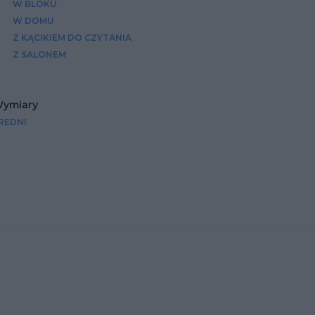
W BLOKU
W DOMU
Z KĄCIKIEM DO CZYTANIA
Z SALONEM
ymiary
REDNI