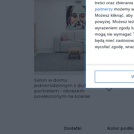
treści oraz zbierania
partnerzy
możemy wyk
Możesz kliknąć, aby
powyżej. Możesz też 
wyrażeniem zgody lu
mogą nie wymagać Tw
będą mieć zastosowa
wycofać zgodę, wraca
W
Salon w domu
Salon 
jednorodzinnym z dużym
oświe
portretem - obrazem
Dodaj do u
powieszonym na ścianie
Dodatki
Kolor podło