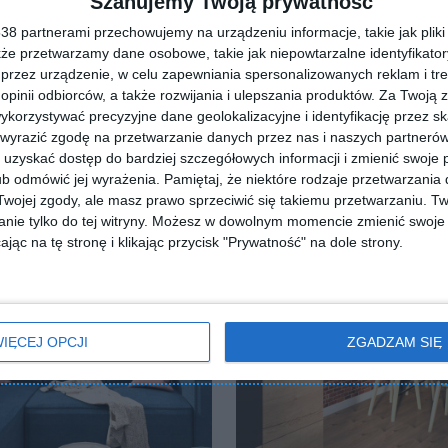
Szanujemy Twoją prywatność
8 partnerami przechowujemy na urządzeniu informacje, takie jak pliki 
kże przetwarzamy dane osobowe, takie jak niepowtarzalne identyfikato
przez urządzenie, w celu zapewniania spersonalizowanych reklam i tre
 opinii odbiorców, a także rozwijania i ulepszania produktów.
Za Twoją z
orzystywać precyzyjne dane geolokalizacyjne i identyfikację przez s
 wyrazić zgodę na przetwarzanie danych przez nas i naszych partneró
uzyskać dostęp do bardziej szczegółowych informacji i zmienić swoje 
b odmówić jej wyrażenia.
Pamiętaj, że niektóre rodzaje przetwarzani
ojej zgody, ale masz prawo sprzeciwić się takiemu przetwarzaniu. Tw
nie tylko do tej witryny. Możesz w dowolnym momencie zmienić swoje 
jąc na tę stronę i klikając przycisk "Prywatność" na dole strony.
IĘCEJ OPCJI
ZGADZAM SIĘ