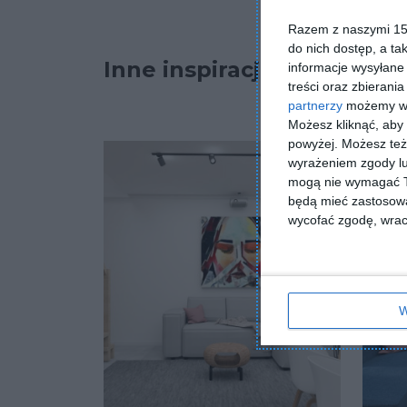
Razem z naszymi 153
do nich dostęp, a ta
Inne inspiracje
informacje wysyłane 
treści oraz zbierania
partnerzy
możemy wyk
Możesz kliknąć, aby
powyżej. Możesz też 
wyrażeniem zgody lu
mogą nie wymagać Tw
będą mieć zastosowa
wycofać zgodę, wraca
W