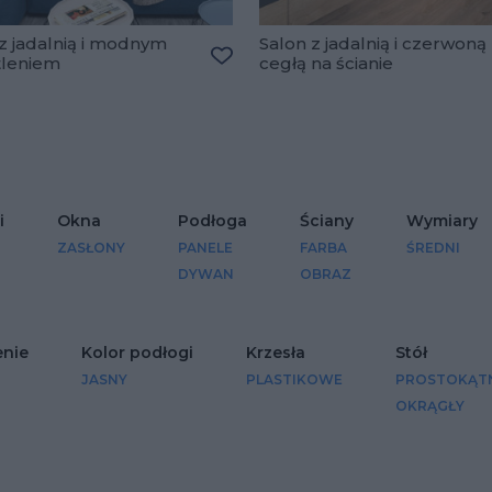
z jadalnią i modnym
Salon z jadalnią i czerwoną
tleniem
cegłą na ścianie
Dodaj do ulubionych
lubionych
i
Okna
Podłoga
Ściany
Wymiary
ZASŁONY
PANELE
FARBA
ŚREDNI
DYWAN
OBRAZ
enie
Kolor podłogi
Krzesła
Stół
JASNY
PLASTIKOWE
PROSTOKĄT
OKRĄGŁY