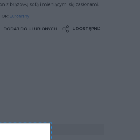
on z brązową sofą i mieniącymi się zasłonami.
TOR:
Eurofirany
UDOSTĘPNIJ
DODAJ DO ULUBIONYCH