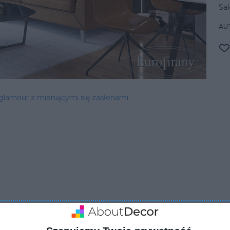
Sal
AU
 glamour z mieniącymi się zasłonami
ZADAJ PYTANIE