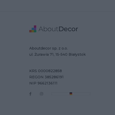
Stopka
Adres
Dane Firmy
Aboutdecor sp. z o.o.
ul. Żurawia 71, 15-540 Białystok
KRS 0000822858
REGON 385286191
NIP 9662136111