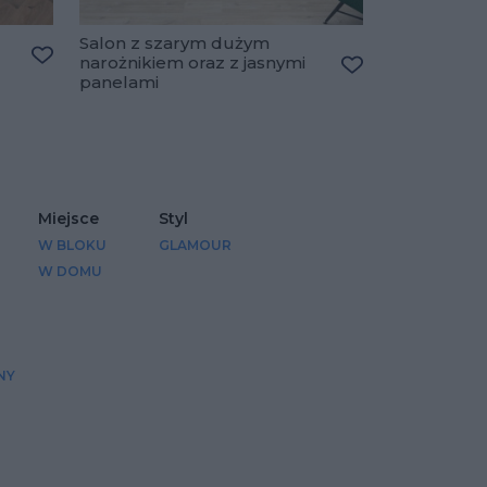
Salon z szarym dużym
narożnikiem oraz z jasnymi
Dodaj do ulubionych
panelami
Dodaj do ulubio
Miejsce
Styl
W BLOKU
GLAMOUR
W DOMU
NY