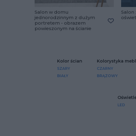
Salon w domu
Salon 
jednorodzinnym z dużym
oświe
portretem - obrazem
Dodaj do u
powieszonym na ścianie
Kolor ścian
Kolorystyka mebl
SZARY
CZARNY
BIAŁY
BRĄZOWY
Oświetl
LED