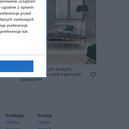
kanowanie urządzeń.
w zgodnie z opisem
preferencje przed
a danych osobowych
oje preferencje
preferencje lub
Salon z szarym dużym
narożnikiem oraz z jasnymi
Dodaj do ulubionych
panelami
Dodaj do ulubio
Podłoga
Ściany
PANELE
FARBA