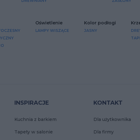
DREWNIANY
ZASŁONY
Oświetlenie
Kolor podłogi
Krz
OCZESNY
LAMPY WISZĄCE
JASNY
DRE
SYCZNY
TAP
RO
INSPIRACJE
KONTAKT
Kuchnia z barkiem
Dla użytkownika
Tapety w salonie
Dla firmy