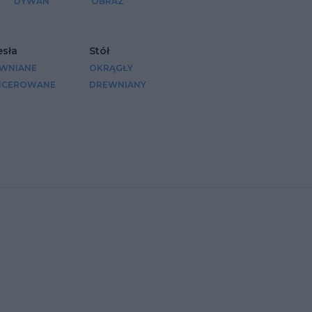
DYWAN
OBRAZ
esła
Stół
WNIANE
OKRĄGŁY
ICEROWANE
DREWNIANY