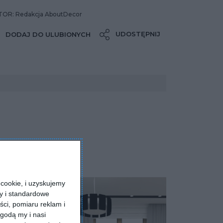
OR: Redakcja AboutDecor
UDOSTĘPNIJ
DODAJ DO ULUBIONYCH
cookie, i uzyskujemy
ry i standardowe
ści, pomiaru reklam i
godą my i nasi