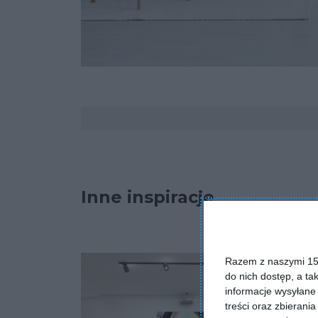
Komentarze
Inne inspiracje
Razem z naszymi 153
do nich dostęp, a ta
informacje wysyłane 
treści oraz zbierania