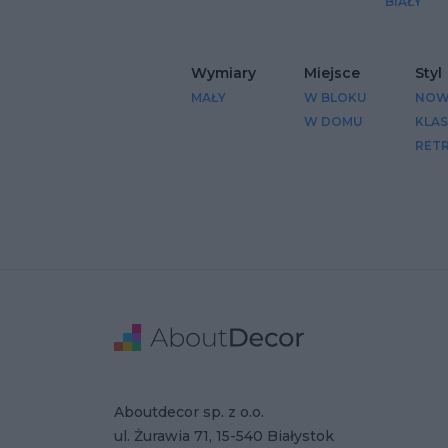
BIAŁY
Wymiary
Miejsce
Styl
MAŁY
W BLOKU
NOW
W DOMU
KLA
RET
Stopka
Adres
Dane Firmy
Aboutdecor sp. z o.o.
ul. Żurawia 71, 15-540 Białystok