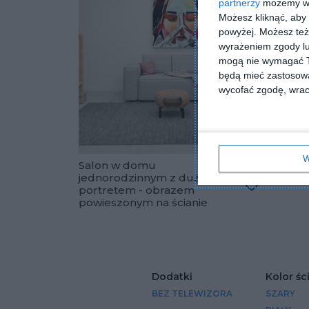
partnerzy
możemy wyk
Możesz kliknąć, aby
powyżej. Możesz też 
wyrażeniem zgody lu
mogą nie wymagać Tw
będą mieć zastosowa
wycofać zgodę, wraca
W
Salon w domu
Salon 
jednorodzinnym z dużym
oświe
portretem - obrazem
Dodaj do u
powieszonym na ścianie
Dodatki
Kolor śc
BEZ TELEWIZORA
SZARY