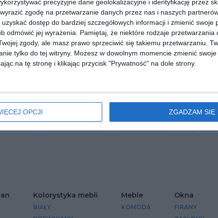
orzystywać precyzyjne dane geolokalizacyjne i identyfikację przez s
 wyrazić zgodę na przetwarzanie danych przez nas i naszych partneró
uzyskać dostęp do bardziej szczegółowych informacji i zmienić swoje 
b odmówić jej wyrażenia.
Pamiętaj, że niektóre rodzaje przetwarzani
ojej zgody, ale masz prawo sprzeciwić się takiemu przetwarzaniu. Tw
nie tylko do tej witryny. Możesz w dowolnym momencie zmienić swoje 
jąc na tę stronę i klikając przycisk "Prywatność" na dole strony.
IĘCEJ OPCJI
ZGADZAM SIĘ
z jadalnią i modnym
Salon z jadalnią i czerwoną
tleniem
cegłą na ścianie
Dodaj do ulubionych
lubionych
ian
Kolorystyka mebli
Meble
Okna
BIAŁY
KOMODA
FIRANY