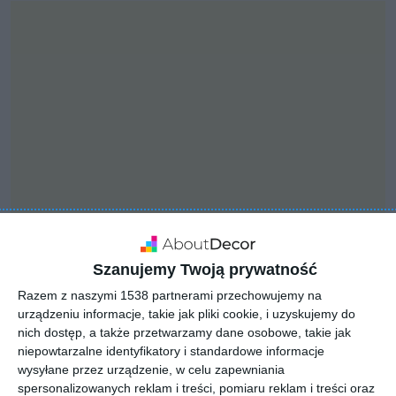
Szanujemy Twoją prywatność
INSPIRACJA
Przestrzenna łazienka na
Razem z naszymi 1538 partnerami przechowujemy na
urządzeniu informacje, takie jak pliki cookie, i uzyskujemy do
poddaszu
nich dostęp, a także przetwarzamy dane osobowe, takie jak
niepowtarzalne identyfikatory i standardowe informacje
wysyłane przez urządzenie, w celu zapewniania
spersonalizowanych reklam i treści, pomiaru reklam i treści oraz
Aranżacja przestrzennej łazienki na poddaszu.