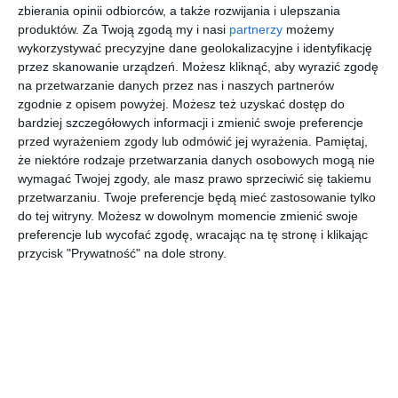
zbierania opinii odbiorców, a także rozwijania i ulepszania
AUTOR:
JN Studio Joanna Nawrocka
produktów.
Za Twoją zgodą my i nasi
partnerzy
możemy
wykorzystywać precyzyjne dane geolokalizacyjne i identyfikację
DODAJ DO ULUBIONYCH
przez skanowanie urządzeń. Możesz kliknąć, aby wyrazić zgodę
na przetwarzanie danych przez nas i naszych partnerów
UDOSTĘPNIJ
zgodnie z opisem powyżej. Możesz też uzyskać dostęp do
bardziej szczegółowych informacji i zmienić swoje preferencje
Pozostałe zdjęcia w projekcie:
Projekt mieszkania z
przed wyrażeniem zgody lub odmówić jej wyrażenia.
Pamiętaj,
łazienką na poddaszu
że niektóre rodzaje przetwarzania danych osobowych mogą nie
wymagać Twojej zgody, ale masz prawo sprzeciwić się takiemu
przetwarzaniu. Twoje preferencje będą mieć zastosowanie tylko
do tej witryny. Możesz w dowolnym momencie zmienić swoje
preferencje lub wycofać zgodę, wracając na tę stronę i klikając
przycisk "Prywatność" na dole strony.