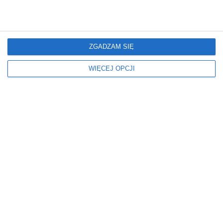
W BLOKU
BIURKOWE
W DOMU
Ściany
Styl
FARBA
NOWOCZESNY
ZGADZAM SIĘ
OBRAZ
WIĘCEJ OPCJI
Wiek dziecka
Wymiary
POKÓJ DLA 10 LATKA
ŚREDNI
POKÓJ DLA 11 LATKA
POKÓJ DLA 12 LATKA
POKÓJ DLA 8 LATKA
POKÓJ DLA 9 LATKA
Wyposażenie pokoju
dziecięcego
MEBLE