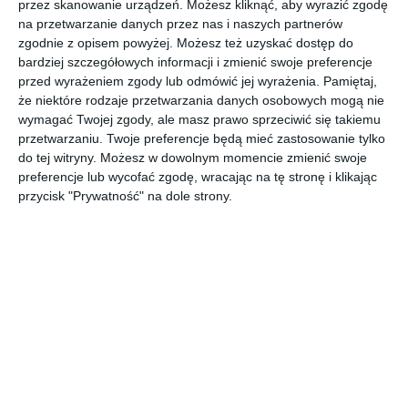
przez skanowanie urządzeń. Możesz kliknąć, aby wyrazić zgodę
na przetwarzanie danych przez nas i naszych partnerów
Pokój nastolatka na poddaszu z oknami dachowymi firmy
zgodnie z opisem powyżej. Możesz też uzyskać dostęp do
Fakro.
bardziej szczegółowych informacji i zmienić swoje preferencje
przed wyrażeniem zgody lub odmówić jej wyrażenia.
Pamiętaj,
AUTOR:
FAKRO
że niektóre rodzaje przetwarzania danych osobowych mogą nie
DODAJ DO ULUBIONYCH
wymagać Twojej zgody, ale masz prawo sprzeciwić się takiemu
przetwarzaniu. Twoje preferencje będą mieć zastosowanie tylko
UDOSTĘPNIJ
do tej witryny. Możesz w dowolnym momencie zmienić swoje
preferencje lub wycofać zgodę, wracając na tę stronę i klikając
przycisk "Prywatność" na dole strony.
Komentarze
ZADAJ PYTANIE
Inne inspiracje