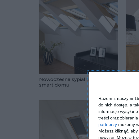
Nowoczesna sypialnia w
Sypia
smart domu
klima
Dodaj do 
kom
Razem z naszymi 153
do nich dostęp, a ta
informacje wysyłane 
treści oraz zbierania
partnerzy
możemy wyk
Możesz kliknąć, aby
powyżej. Możesz też 