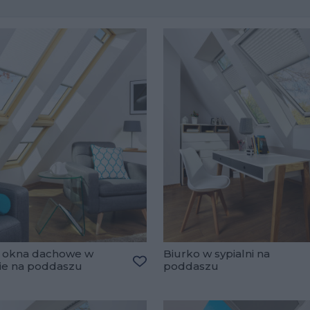
 okna dachowe w
Biurko w sypialni na
ie na poddaszu
poddaszu
ulubionych
Dodaj do ulubionych