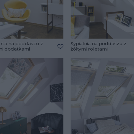
lnia na poddaszu z
Sypialnia na poddaszu z
mi dodatkami
żółtymi roletami
ulubionych
Dodaj do ulubionych