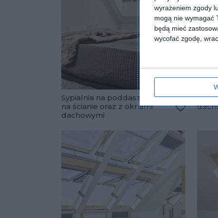
wyrażeniem zgody lu
mogą nie wymagać Tw
będą mieć zastosowa
wycofać zgodę, wraca
W
Sypialnia na poddaszu z cegłą
Proje
na ścianie oraz z oknami
dach
dachowymi
Dodaj do 