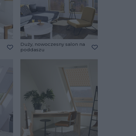
Duży, nowoczesny salon na
poddaszu
Dodaj do ulubionych
Dodaj do ulubiony