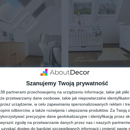
lnia na poddaszu z
Pokój noworodka na
tyczną, drewnianą
poddaszu
Szanujemy Twoją prywatność
ulubionych
odą
Dodaj do ulubionych
8 partnerami przechowujemy na urządzeniu informacje, takie jak pliki 
kże przetwarzamy dane osobowe, takie jak niepowtarzalne identyfikato
przez urządzenie, w celu zapewniania spersonalizowanych reklam i tre
 opinii odbiorców, a także rozwijania i ulepszania produktów.
Za Twoją z
orzystywać precyzyjne dane geolokalizacyjne i identyfikację przez s
 wyrazić zgodę na przetwarzanie danych przez nas i naszych partneró
uzyskać dostęp do bardziej szczegółowych informacji i zmienić swoje 