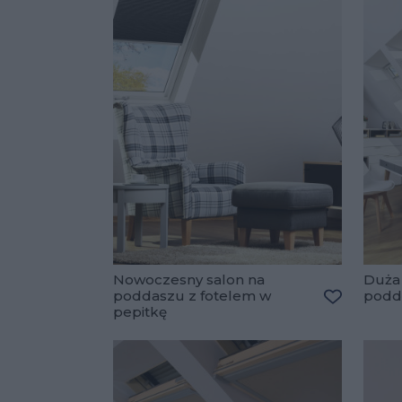
Nowoczesny salon na
Duża 
poddaszu z fotelem w
podd
pepitkę
Dodaj do 