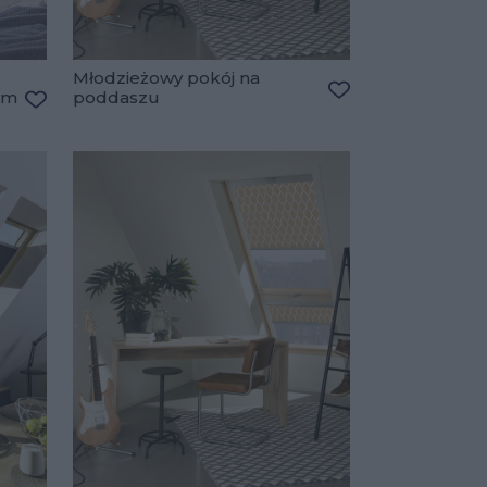
Młodzieżowy pokój na
ym
poddaszu
Dodaj do ulubiony
Dodaj do ulubionych