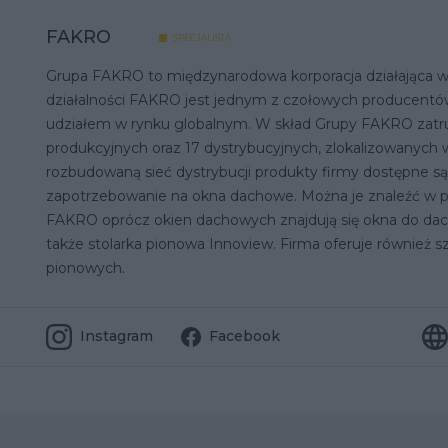
FAKRO
SPECJALISTA
Grupa FAKRO to międzynarodowa korporacja działająca w
działalności FAKRO jest jednym z czołowych producentó
udziałem w rynku globalnym. W skład Grupy FAKRO zatru
produkcyjnych oraz 17 dystrybucyjnych, zlokalizowanych w
rozbudowaną sieć dystrybucji produkty firmy dostępne są 
zapotrzebowanie na okna dachowe. Można je znaleźć w po
FAKRO oprócz okien dachowych znajdują się okna do dach
także stolarka pionowa Innoview. Firma oferuje również
pionowych.
z
Instagram
Facebook