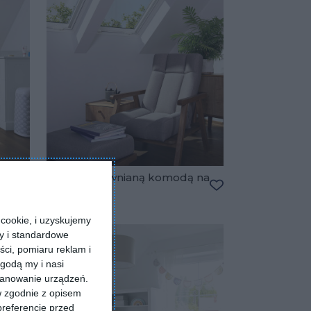
Salon z drewnianą komodą na
poddaszu
Dodaj do ulubionych
Dodaj do ulubiony
cookie, i uzyskujemy
ry i standardowe
ści, pomiaru reklam i
godą my i nasi
kanowanie urządzeń.
w zgodnie z opisem
preferencje przed