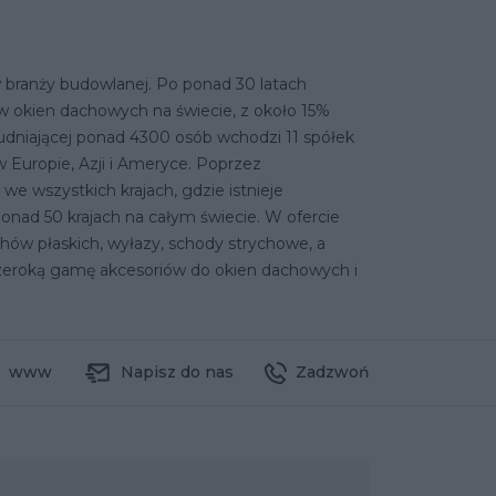
 branży budowlanej. Po ponad 30 latach
w okien dachowych na świecie, z około 15%
dniającej ponad 4300 osób wchodzi 11 spółek
 Europie, Azji i Ameryce. Poprzez
we wszystkich krajach, gdzie istnieje
nad 50 krajach na całym świecie. W ofercie
ów płaskich, wyłazy, schody strychowe, a
 szeroką gamę akcesoriów do okien dachowych i
www
Napisz do nas
Zadzwoń