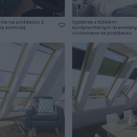
lnia na poddaszu z
Sypialnia z łóżkiem
oną komodą
kontynentalnym drewnian
ulubionych
Dodaj do ulubionych
ulokowana na poddaszu