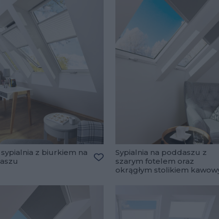
sypialnia z biurkiem na
Sypialnia na poddaszu z
aszu
szarym fotelem oraz
Dodaj do ulubionych
okrągłym stolikiem kawo
ulubionych