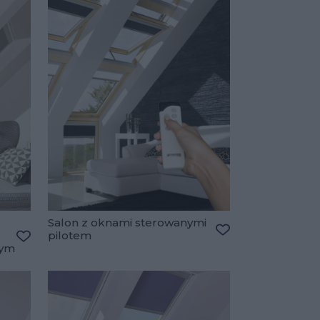
Salon z oknami sterowanymi
pilotem
Dodaj do ulubiony
wym
Dodaj do ulubionych