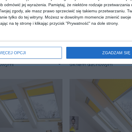
b odmówić jej wyrażenia.
Pamiętaj, że niektóre rodzaje przetwarzani
ojej zgody, ale masz prawo sprzeciwić się takiemu przetwarzaniu. Tw
nie tylko do tej witryny. Możesz w dowolnym momencie zmienić swoje 
jąc na tę stronę i klikając przycisk "Prywatność" na dole strony.
IĘCEJ OPCJI
ZGADZAM SIĘ
kt salonu z oknami
Piękny pokój dziecięcy z
owymi
oknem dachowym
Dodaj do ulubionych
ulubionych