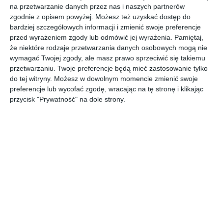
Pokój dla noworodka z niebieskimi ścianami i półkami
na przetwarzanie danych przez nas i naszych partnerów
zgodnie z opisem powyżej. Możesz też uzyskać dostęp do
AUTOR: Redakcja AboutDecor
bardziej szczegółowych informacji i zmienić swoje preferencje
przed wyrażeniem zgody lub odmówić jej wyrażenia.
Pamiętaj,
DODAJ DO ULUBIONYCH
że niektóre rodzaje przetwarzania danych osobowych mogą nie
wymagać Twojej zgody, ale masz prawo sprzeciwić się takiemu
UDOSTĘPNIJ
przetwarzaniu. Twoje preferencje będą mieć zastosowanie tylko
do tej witryny. Możesz w dowolnym momencie zmienić swoje
preferencje lub wycofać zgodę, wracając na tę stronę i klikając
Komentarze
przycisk "Prywatność" na dole strony.
ZADAJ PYTANIE
Inne inspiracje