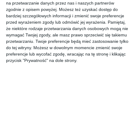
na przetwarzanie danych przez nas i naszych partnerów
Minimalistyczna łazienka z wanną w stylu skandynawskim.
zgodnie z opisem powyżej. Możesz też uzyskać dostęp do
AUTOR: Redakcja AboutDecor
bardziej szczegółowych informacji i zmienić swoje preferencje
przed wyrażeniem zgody lub odmówić jej wyrażenia.
Pamiętaj,
DODAJ DO ULUBIONYCH
że niektóre rodzaje przetwarzania danych osobowych mogą nie
wymagać Twojej zgody, ale masz prawo sprzeciwić się takiemu
UDOSTĘPNIJ
przetwarzaniu. Twoje preferencje będą mieć zastosowanie tylko
do tej witryny. Możesz w dowolnym momencie zmienić swoje
preferencje lub wycofać zgodę, wracając na tę stronę i klikając
przycisk "Prywatność" na dole strony.
Komentarze
ZADAJ PYTANIE
Inne inspiracje