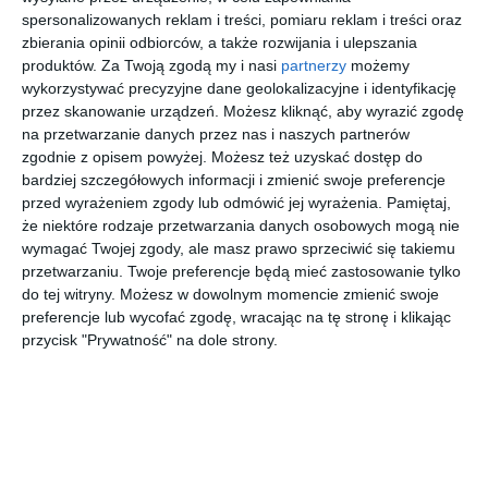
spersonalizowanych reklam i treści, pomiaru reklam i treści oraz
INSPIRACJA
Łazienka z wanną w
zbierania opinii odbiorców, a także rozwijania i ulepszania
produktów.
Za Twoją zgodą my i nasi
partnerzy
możemy
zabudowie oraz ścianą
wykorzystywać precyzyjne dane geolokalizacyjne i identyfikację
lastryko
przez skanowanie urządzeń. Możesz kliknąć, aby wyrazić zgodę
na przetwarzanie danych przez nas i naszych partnerów
zgodnie z opisem powyżej. Możesz też uzyskać dostęp do
bardziej szczegółowych informacji i zmienić swoje preferencje
Aranżacja łazienki z wanną w zabudowie oraz ścianą lastryko.
przed wyrażeniem zgody lub odmówić jej wyrażenia.
Pamiętaj,
że niektóre rodzaje przetwarzania danych osobowych mogą nie
AUTOR:
GADOM PROJEKT
wymagać Twojej zgody, ale masz prawo sprzeciwić się takiemu
przetwarzaniu. Twoje preferencje będą mieć zastosowanie tylko
DODAJ DO ULUBIONYCH
do tej witryny. Możesz w dowolnym momencie zmienić swoje
preferencje lub wycofać zgodę, wracając na tę stronę i klikając
UDOSTĘPNIJ
przycisk "Prywatność" na dole strony.
Pozostałe zdjęcia w projekcie:
Projekt łazienki ze ścianą
lastryko